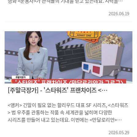
영화 <눈동자>가 관객들의 기대를 받고 있는데요. 시력을
'스위츠랜드'의 슈퍼스타 '드림 애니멀즈'. 천상의 목소리
시작하는데요. "리조트 건설에 큰돈을 쏟아붓는구나/돈이
잃어가는 절박함을 1인 2역으로 잘 소화해, 스릴러 퀸 자리를
'페가수스'가 합류한 '드림 애니멀즈'는 월드 투어를 성황리에
넘치는 다국적 기업이거든/당신이 프로젝트 때문에 많이 바쁜
2026.06.19
차지할 수 있을지 화면으로 확인해 보시죠! <리포터> 어느 날,
마치고 돌아오는데요. 돌아온 '스위츠랜드'는 과자를 전부
거 알아/잘 돼가?/그럴 리가/ 건설 현장을 잠시 폐쇄해야 해요/
시력을 잃었지만, 도예가로 성공한 쌍둥이 동생이 죽어 있는
없애고 세계 정복을 노리는 솜사탕 악당 '킹고튼'에게 점령당해
놈을 잡을 때까지요/서식하는 82마리는 인식칩을 달아뒀어요/
것을 발견한 '서진'! 모두가 자살이라 하지만, '서진'은 무언가
있습니다. "페가수스는 녀석들한테 붙잡혔어/빨리 구하러 가면
야생곰의 소행 같아요." 리조트 건설을 위해 숲을 무분별하게
잘못됐음을 직감합니다. 아무도 자살이 아니라는 자신의 말을
되잖아!/그 고튼한테서 페가수스를 되찾는다고?/그런 걸 할 수
파헤치자, 야생곰이 나타나 인간을 무차별 사냥하게 된 건데요.
믿어주지 않자, 직접 진실을 좇기 시작하는데요. 그녀도
있을 리가 없잖아!" 전투력 제로! 귀여움이 무기인 '드림
"추적할 수 있겠어?/할 수 있는 사람을 알고 있어/절대 우릴
유전병으로 점차 시력을 잃어가고, 서서히 드러나는 실체는 더
애니멀즈'는 절체절명의 위기를 극복하고, 과자세계를 구할 수
도와주려 하지 않을 걸요./이유 없이 죽이는 거야/당신의
깊은 혼란 속으로 빠져듭니다. "빨리 범인 찾아야죠/더 안
있을까요? 귀여움으로 무장한 녀석들의 대책 없는 모험!
도움이 필요해요/구역 비우고/ 수색 정지해/여긴 이제 녀석의
보이기 전에/아니 아무도 내 말을 안 믿어 주는데/어떻게
애니메이션 영화 <드림 애니멀즈: 더무비>였습니다. 영상편집:
영역이야/어떻게 할 거예요?/어떻게든 처리해야죠." 전직
그만해요/ 집착이에요/본인 욕심/저 좀 도와주세요." 보이지
오현희 영상제공: 소니픽처스코리아, (주)엣나인필름, (주)NEW
정예병이자 사냥꾼 조 리건이 마을을 구하기 위해 나서는데요.
않는 공포 속 어둠보다 무서운 진실, 서스펜스 스릴러 영화 <
과연 이들은, 탐욕이 불러온 숲의 포식자로부터 살아남을 수
눈동자>였습니다. ------- "이게 이 신사의 도리이였구나/
[주말극장가] - '스타워즈' 프랜차이즈 <
있을까요? 영화 <베어 헌트: 피의 추격>였습니다. ---- 모든
도리이?/신성한 영역으로 들어가는 입구야/마치 카미카쿠시
만달로리안과 그로구>
것을 뒤로하고, 자유를 찾아 남한 사회에 도착한 탈북 여성
같네/카미카쿠시/일본에서는 영문도 모른 채 갑자기 사라지는
<앵커> 긴말이 필요 없는 할리우드 대표 SF 시리즈, <스타워즈
'혜선'. 자유를 향한 그녀의 여정에는 대가가 따르는데요.
것을/카미카쿠스라고 말하거든." 고베의 산속에 자리한
> 범 우주를 관통하는 작품 속 세계관을 넓히며 다양한
"조사는 잘 끝났고요/대한민국 국민이 된 걸 축하드립니다/
폐신사에서, 한일 문화 교류 프로젝트에 참가했던 대학생들이
시리즈를 만들어 내고 있는데요. 이번에는 <만달로리안>
내일 하나원으로 이동하실 거예요/하나원은 여러분에게
실종되고 매니저 '유미'는 기이한 공포에 휘말립니다. 한국에서
시리즈로 다시 돌아왔습니다. <스타워즈> 시리즈를 봤든 보지
한국에서의 첫 집이 될 겁니다/가장 막막했던 순간들에/엄마가
알 수 없는 악몽에 시달리던 박수무당 '명진'은 대학 후배
2026.05.29
않았든, 새로운 경험을 선사할, 새로운 별의 전쟁...화면으로