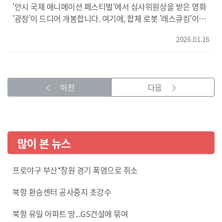
시작하는데요. 교통 체증으로 인해 예상치 못하게 긴 시간
의료기기 수입 및 제조 혐의로 검찰 조사를 받게 되고 아이의
'안시 국제 애니메이션 페스티벌'에서 심사위원상을 받은 영화
택시에 머물게 된 두 사람. 대화는 점점 서로의 인생에 대해
생명을 지키려는 선택이, 엄마를 법의 심판대에 오르게 합니다.
'광장'이 드디어 개봉합니다. 여기에, 합체 로봇 '레스큐킹'이
중요한 이야기로 바뀌어 가는데요. {이름 대봐요/날 안 할래요/
결국, '미라'는 자신과 같은 환우 가족들을 위해 제도적 장벽과
처음 등장하는 '고고다이노'와 10년 동안 한결같은 사랑을
말 못 하는 건 그가 유부남이거나/손님이 유부녀인 거죠?/
사회적 편견에 맞서는 싸움을 시작하는데요. {" 동명군에게
2026.01.16
받아온 '신비아파트'도 극장에서 만나볼 수 있는데요. 추운
유부남이에요/ 그럴 줄 알았어!/택시 기사 20년이면 눈치가
어머니는 어떤 존재인가요?/엄마!} 실화라서 더 감동적인 가족
겨울, 방학을 맞은 아이들과 함께 보면 좋을 애니메이션
뻔하거든/} 마침내 마음속 깊이 숨겨놓았던 진심을 털어놓게 된
영화 <슈가>였습니다. {" 뭘 얼마나 더 바닥을 치실 건데?/바닥
영화들, 지금 만나보시죠! <리포트> {반갑습니다/스웨덴에서
'그녀'는 너무도 필요했던 따뜻한 위로를 만나게 되는데요...
안 치려고 이러는 거 아냐/늦어 늦어!/너 이 짓거리 4년 더
온 보리라고 합니다/오늘 연장 신청하고 왔습니다/잘 됐어요/
{사람은 그저 사람이야/다 외롭기 마련이고/이유가 뭐든/
하면서 살 수 있어?/아주 체질이야 체질/같이 하자} 화려한
이전
다음
올해가 마지막인 줄 알았는데/복주랑 같이 있어야죠/ 앞으로/
인간은 잠시라도 편히 쉴 곳이 필요해} 낯선 타인의 진심 어린
도시 한가운데에서 다른 내일을 꿈꾸며 살아가던 '미선'과
우리 조금만 더 자주 보고/더 오래 봅시다} 북한 평양으로
위로, 영화 <대디오>이었습니다. 영상편집 오현희
'도경'. 하지만 그 희망마저 빼앗기고 벼랑 끝까지
파견을 나온 스웨덴 대사관의 1등 서기관 ‘보리’. 그는
내몰리는데요. {" 어떻게든 살아야지/토사장 돈 훔칠 거야/한번
외교관이라는 신분 덕분에 보호를 받지만, 한편으로 늘 주변의
가는 거 인생 세게 가야지/잘못되면 우리 진짜 죽을 수도 있어/
감시를 받는 이방인에 불과한데요. 그런 ‘보리’가 기댈 수 있는
많이 본 뉴스
내 돈을 건드려?/지금까지 재밌었어/우리 이제 그만
사람은 평양 시민인 교통보안원 ‘복주' 뿐입니다. 이별이
시마이해야지} 검은돈과 숨겨진 금괴를 훔친 미선과 도경의
정해져 있기에, 두 사람은 남은 시간을 더욱 소중하게 보내려고
프로야구 부산*창원 경기 폭염으로 취소
뒤를 쫓기 시작하는 무리! { 가! /밑에 뭐가 더 있는데?} 밑에
노력하는데요. 그러던 어느 날, ‘복주’가 사라집니다. {안
뭐가 더 있을지, 바닥을 봐야 하는 영화 <프로젝트 Y>였습니다.
보입니다/제가 찾아야 할 사람입니다/너랑 만난 것만
북항 환승센터 공사중지 초강수
어른이 되고 싶었던 세 친구는 함께 초경을 맞았고, 그렇게
알려져도/그 여자 보위부로 끌려가!/그 여자가 어떻게 될 것
어른이 되는데요. 그리고 같이, 또 한 번의 변화를 맞이합니다.
같아?/복주!/아무 것도 안하면 우리 정말 끝나는/그만!/ 나도/
북항 유일 아파트 땅...GS건설에 묶여
{" 검사 결과/갱년기에 들어셨습니다/갱년기요?/인체가
알고 있다고요} 돌아갈 날이 얼마 남지 않은 ‘보리’는 아무 말