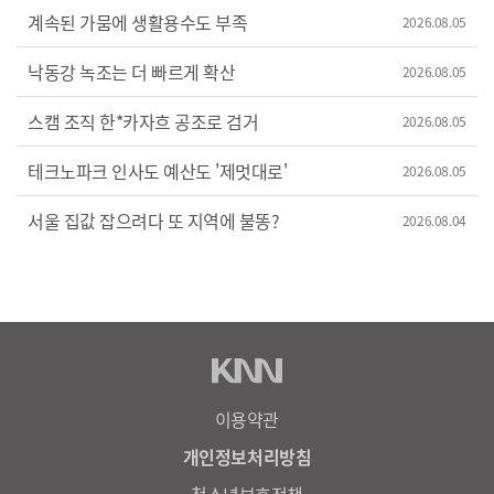
'신비'는 결국 하리와 크게 다투고, 그런 '신비' 앞에 나타난
계속된 가뭄에 생활용수도 부족
2026.08.05
‘귀신헌터’ 채널의 '안 PD'가 '신비'를 스타로 만들어 주겠다고
유혹합니다. 예상치 못한 반응과 함께 '신비'는 하루아침에
낙동강 녹조는 더 빠르게 확산
2026.08.05
유명 스타가 되는데요. 하지만... {세계 여러나라에서/
도깨비들이 나타나/충격을 주고 있습니다/ 신비 네 덕분에
스캠 조직 한*카자흐 공조로 검거
2026.08.05
우리도 용기를 낼 수 있었어/그럼 파티를 시작해 볼까?/저건?!/
조심해!/오래만이구나, 신의 노예여/신비야!} 화려한 축제를
테크노파크 인사도 예산도 '제멋대로'
2026.08.05
즐기던 그 순간, 오랜 시간 잠들어 있던 어둠의 군주
‘지하국대적’이 부활하고, 모두가 위험에 빠지고 마는데요.
서울 집값 잡으려다 또 지역에 불똥?
2026.08.04
과연, '하리'는 '신비'와의 우정을 되찾고, 세상을 구할 수
있을까요?! {하리야/넌 내 하나밖에 없는 친구야/가자, 신비야/
깹! } 초대형 판타지 어드벤처 영화 <신비아파트 10주년
극장판: 한 번 더, 소환>이었습니다. {영상편집:오현희 /
영상제공:㈜스튜디오 디에이치엘, 롯데컬처웍스, CJ ENM}
이용약관
개인정보처리방침