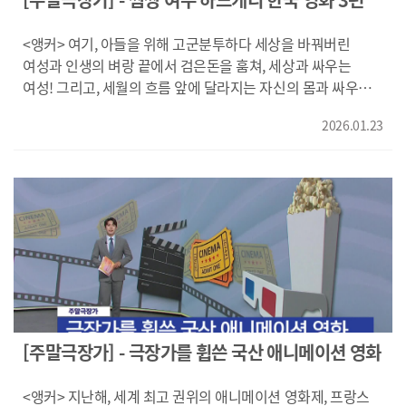
산타클로스엔터테인먼트,월트디즈니 컴퍼니 코리아
비로소 자유롭게 숨 쉴 수 있었던‘리디아’는 글을 쓰며 새로운
숨, 새로운 인생을 찾게 됩니다. {전부 네 손 안에 있어/사람들은
<앵커> 여기, 아들을 위해 고군분투하다 세상을 바꿔버린
늘 묻죠/소설 속 이야기가 진짜 일어난 일이냐고/글쎄요}
여성과 인생의 벼랑 끝에서 검은돈을 훔쳐, 세상과 싸우는
여성의 상처와 아픔, 극복을 담은 대서사시, 영화 <물의 연대기
여성! 그리고, 세월의 흐름 앞에 달라지는 자신의 몸과 싸우는
>이었습니다. ------- 방학을 맞아 친구들과 함께 하와이 집으로
여성들이 있습니다. 응원하다가 결국 팬이 되어버릴 수밖에
돌아온 '루시'는 오랫동안 가족과 함께 지내온 침팬지 '벤'과
2026.01.23
없는 우리나라 영화 속 여성들의 파워~ 파워~ 파워~
다시 만나는데요. {벤?/어디 물린 거야?/벤?/벤이 좀 이상해}
(지드래곤?!) 지금 만나보시죠!} {" 왜 쓰러진 거야?/12살
가족과 다름없던 침팬지 '벤'이 어딘가 이상합니다. 갑자기
짜리가 무슨 당뇨에 걸려?/현재로선 당뇨는 완치가 가능한
돌변한 '벤'의 잔혹한 공격이 이어지고 '루시'와 친구들은 통제
질병이 아닙니다} {" 하루 최소 7번 이상이라고 생각하시면
불능이 된 '벤'의 광기 어린 폭주 속에서 필사의 생존을
돼요/동명아 엄마야/아픈 거 절대 창피한 거 아니야, 알겠지?/
시작하는데요. {가!/911입니다 무슨일이신가요?/경찰 좀
하루에 수십 번씩 피를 뽑을 필요가 없다는 거예요} 워킹맘
보내주세요/여보세요?/저를 찾아냈어요} 반려 침팬지의 습격,
'미라'는 초등학생 아들 '동명'이 갑작스럽게 1형 당뇨 판정을
영화 <프라이메이트>였습니다. ---- {44번가 9번, 10번 사이요/
받으면서 일상의 균형을 잃어버립니다. 하루에도 여러 번 피를
폰 안 보고 있으니 좋네요/집이 뉴욕인 거죠? 그걸 어떻게
뽑아야 하는 아들의 고통을 줄이기 위해 해외에서 의료기기를
알아요?/일상처럼 차에 타서는/주소도 교차로로 말했잖아요/
직접 들여오고, 자신과 같은 환우 가족들을 위해 도움을 주기
미터기도 신경 안 쓰는 건/JFK공항은 정액 요금인 걸 아는
시작하는데요. 하지만! {00:54" 인천세관에서 /너 출석하래/
[주말극장가] - 극장가를 휩쓴 국산 애니메이션 영화
거지/인상적인데요} 뉴욕 JFK 공항에서 집으로 향하는 택시
어?/이제 그만둬 사람들 도와주는 거/건강권을 보장하라!/
안, 승객인 '그녀'와 택시 기사 '클라크'는 가벼운 대화를 나누기
보장하라! 보장하라!/법을 어겼다는 게 중요하죠} 무허가
<앵커> 지난해, 세계 최고 권위의 애니메이션 영화제, 프랑스