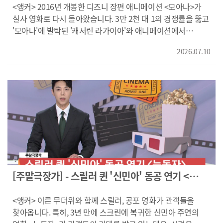
거예요?/네가 너인 걸 사랑하는 거야/뭔가 할 거면 빨리해 봐!/
<앵커> 2016년 개봉한 디즈니 장편 애니메이션 <모아나>가
그걸 절대 잊지 말렴/네가 아무리 강한 힘을 손에 넣는다 해도/
실사 영화로 다시 돌아왔습니다. 3만 2천 대 1의 경쟁률을 뚫고
보고 싶어요, 큰엄마" "'스파이더맨'의 새로운 날을 확인하라!"
'모아나'에 발탁된 '캐서린 라가이아'와 애니메이션에서
영화 <스파이더맨: 브랜드 뉴 데이>였습니다. ------- "누나는
'마우이'의 목소리를 연기한 '드웨인 존슨'이 맡은 실사판
저를 잘 보살피고 잘 놀아줬습니다/부모님이 연구자이다 보니/
2026.07.10
'마우이'는 어떨지.. 기대를 모으고 있는데요. 애니메이션의
누나도 의사나 연구자를 꿈꿨습니다/울기 시작하면 얼른
세계를 현실 공간에 옮겨놓은 실사 영화 <모아나>! 화면으로
사형시키라고 했잖아/누나/시끄러워/조용히 해" 스물넷,
만나보시죠! ---- "섬에 사는 한 소녀가 있어/남들보다
다정하고 촉망받던 누나에게 조현병 증상이 나타났습니다.
뛰어나고/바다와 마을 사람들을 사랑했지/언제나 가족의
부모님은 그녀를 병원에 데려가는 대신 현관문에 자물쇠를
자랑이었네/모아나, 들어보렴/네가 누군지 아니?/그 이야기가
채우는 것을 택하는데요. "그 의사 말이 100% 정상이래/20년
사실이었다니/이야기는 막 시작됐단다" 끝없는 바다 너머
동안 똑같은 걸 되풀이하고 있잖아/아무것도 나아진 게 없어/
새로운 세상을 꿈꾸던 모투누이 섬의 소녀 모아나. 어느 날,
이건 누나만의 문제가 아니라 아버지와 어머니의 문제예요/
모투누이에 깊은 어둠이 드리우고, 모아나는 저주에 빠진 섬을
그건 아빠한테 죽으라는 얘기네" 그렇게 닫힌 문 안에서,
구하기 위해 전설의 영웅 마우이를 찾아, 그와 함께 운명을 건
가족은 20여 년간 서로에게 침묵했습니다. 더는 외면할 수
항해에 나섭니다. "잘 들어 공주님 진짜 할 생각이면/
없었던 남동생은 카메라를 들고 그 침묵 속으로 들어가는데요.
위험천만한 바다를 건너야 돼/난 공주가 아니야/족장의
[주말극장가] - 스릴러 퀸 '신민아' 동공 연기 <
누나에게, 부모에게, 그리고 자기 자신에게 묻기 위해. 그리고,
딸이자/내 부족의 리더야/나는 모아나!/영웅 될 준비됐어?/
눈동자>
끝내 우리에게 묻습니다. “어떻게 해야 했을까?" 20년간
세상을 구하러 가자/나만 믿어/치후!" 눈부신 파도, 거대한
<앵커> 이른 무더위와 함께 스릴러, 공포 영화가 관객들을
기록된, 사적인 가족의 초상 다큐멘터리 영화 <어떻게 해야
모험, 운명을 바꿀 항해! 영화 <모아나>였습니다. ------- 미소나
찾아옵니다. 특히, 3년 만에 스크린에 복귀한 신민아 주연의
했을까?>였습니다. ---- 과자와 인간이 사이좋게 지내는
카운티의 작은 마을. 거대한 곰이 나타나 사람들을 사냥하기