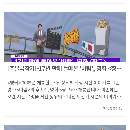
해주셨던 말을 떠올리면서 버텼어요/독사처럼 살아라" 새로운
'유미'의 전화를 받고 고베로 향하고, 사건을 파헤치기 위해
함께 확인하시죠! ---- 최고의 전사이자 현상금 사냥꾼인 '딘
삶을 개척하기 위해 '혜선'은 짙게 드리우는 과거의 그림자와
찾은 폐신사에서 악몽의 실체와 마주하게 되는데요! "시체는
자린'과 그의 유일무이한 파트너 '그로구' 이 최강 듀오는 신
싸우고, 포기와 순응을 요구하는 현대사회에서 자신의 자리를
싫어/신선한 몸이 좋아/대체 네가 원하는 게 뭐야?" 한국의
공화국의 장교 '워드 대령'으로부터 비밀 임무를 제안받고
찾아야 합니다. 낯선 환경의 외로움 속에서 마음이 한없이
무속과 일본의 괴담이 만나 선사하는 공포! 영화 <신사: 악귀의
우주를 넘나드는 위험한 여정에 나섭니다. (제국이여 영원하라/
흔들리지만, 그녀는 이곳에서 행복해지고 싶습니다. 덴마크
속삭임>였습니다. ---- 태권도 국가대표를 꿈꾸는‘도준' 하지만,
네 카드에서 악당을 전부 제거해 주지/중요한 건 복수가 아냐/
감독이 그려낸 새터민의 삶, 영화 <하나 코리아>였습니다.
필리핀에서 성공한 사업가인 엄마가 도박 중독에 빠지고, 결국
중요한 건 또 다른 전쟁을 막는 거야/꽉 잡아) 누구의 도움도
영상편집: 오현희 영상제공: 월트디즈니 컴퍼니 코리아, ㈜
납치까지 당하는데요. 그 배후는 피도 눈물도 없는 필리핀 최대
기대할 수 없는 상황 속에서, '딘 자린'은 '그로구'가 스스로를
누리픽쳐스, ㈜트리플픽쳐스
범죄 조직입니다! "차동철이라는 사람인데, 필리핀에서 돈
지킬 수 있도록 훈련하고 '그로구'는 '딘 자린'과 호흡을 맞추며
되는 건 다 해/아무도 없어요?/알잖아?/안 갚으면 어떻게
점차 성장해 가는데요. 전쟁의 위기 속, 둘은 예측하지 못한
되는지" 도박 중독에 빠진 엄마를 향한 원망 큰 '도준'이지만
위험에 휘말리고 '그로구'는 '딘 자린'을 지키기 위해 잠재된
[주말극장가]-17년 만에 돌아온 '바람', 영화 <짱구
주어진 48시간 이내에 엄마를 구하기 위해 목숨을 건 싸움을
힘을 각성하게 됩니다. 은하계 운명을 건 위대한 임무의 시작..
>
나서게 되는데요. "좋게 얘기하니까/말을 안 들어 X먹네/
영화 <만달로리안과 그로구>였습니다. ------- ("저는 전천당
<앵커> 2009년 개봉한, 배우 정우의 학창 시절 이야기를 그린
무서울 거야 지금 상황이/아니/너 같은 XX들 하나도 안 무서워/
주인 홍자라고 합니다."} 간절한 소원과 행운의 동전을 지닌
영화 <바람>의 후속작, 영화 <짱구>가 개봉합니다. 이번에는
내가 찾을 거야" 필리핀을 누비는 태권도 액션 영화 <납치
사람 앞에만 나타나는 신비한 과자 가게 ‘전천당’. ‘전천당’ 주인
오랜 시간 무명을 거친 정우의 오디션 도전기 시절의 이야기를
48시간>이었습니다. 영상편집: 오현희 영상제공: (주)
‘홍자’ 앞에 행운의 동전을 지닌 손님들이 찾아오는데요. 아픈
담고 있는데요. 개봉 당시에는 별로 주목받지 못했지만 2차
바이포엠스튜디오, ㈜로아앤코홀딩스, ㈜누리픽쳐스}
엄마를 낫게 해주고 싶은 학생부터 강한 힘을 얻고 싶은 학생,
2026.04.17
판권 시장에서 화제를 모든 <바람>처럼 팬들의 지지를 받을 수
피아노를 잘 치고 싶은 입시 준비생까지! 각자 원하는 능력을
있을지, 먼저, 확인해 보시죠! -------------------------- 배우가
받게 되지만, 그것도 잠시.. ("어서 와!/여기는 화양당이야/그
되고 싶어 서울에서 자취를 하게 된 부산 사나이 짱구.
숨겨진 욕망과 흑심이/이 화양당의 요미를 불러들인 거야/