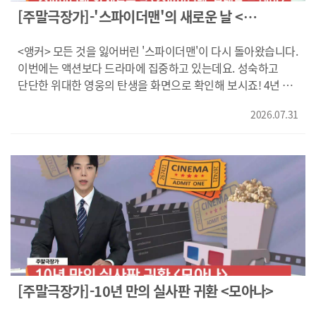
[주말극장가]-'스파이더맨'의 새로운 날 <
스파이더맨: 브랜드 뉴 데이>
<앵커> 모든 것을 잃어버린 '스파이더맨'이 다시 돌아왔습니다.
이번에는 액션보다 드라마에 집중하고 있는데요. 성숙하고
단단한 위대한 영웅의 탄생을 화면으로 확인해 보시죠! 4년 전
소중한 사람들을 지키기 위해 모두의 기억에서 사라진 '피터
2026.07.31
파커'. 친절한 이웃 '스파이더맨'으로서 뉴욕을 지키며 고독한
삶을 살아가던 '피터'는 어느 날, 통제 불가능한 힘에
사로잡히는데요. "뭐야?/배너 박사님?/DNA 변이 억제법을
찾아내셨죠?/내가 이걸 안 차고 있으면/도망쳐/나쁜 건 없애고
좋은 것만 남길 수 있나요?/뭐가 좋고 나쁜 건지 어떻게
판단하지?/죄송해요!/ 내 수업 듣는 학생 아니지?" 예상치 못한
DNA 변이로 인해 통제할 수 없는 힘에 사로잡히고 '피터'의
진짜 정체를 알고 있는 적까지 마주하게 됩니다. 다른 사람의
의식을 조종하는 정체불명의 존재로 인해 모두가 '피터'를
노리는 적이 될 수 있는 혼란 속에서 다시 위험에 빠진 'MJ'와
모두를 지키기 위해 '피터'는 '스파이더맨'으로 그들 앞에 서게
[주말극장가]-10년 만의 실사판 귀환 <모아나>
되는데요. "하지만 널 사랑하는 사람들은/혼자 가게 둘