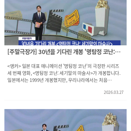
전깃세도 못 낼 만큼 팍팍한 서울살이에서 되는 일은 좀처럼
과자를 어떻게 사용할지는/주인 마음이니까요/맞아요.) 질투와
없는데요. 대사는 꼬이고, 서울말은 더 꼬이고, 연애도 밀당에
욕망을 파는 과자 가게 ‘화앙당’의 주인 ‘요미’가 나타나면서
밀립니다. 짱구는 넘어지면 털고 일어나고 쪽팔리면 더 크게
거부할 수 없는 제안을 건네기 시작하는데요. ("행운의 기회는
웃는데요. 인생이 뜻대로 안 풀릴 때는 이렇게 버티는 것도
공평합니다/그래서 누구에게나 행운은 존재하지요.") 과자
방법이라 생각합니다. 돌아온 짱구의 바람은 이루어질까요?
하나에 운명이 뒤바뀌는 마법같은 이야기, 영화 <이상한 과자
영화 <짱구>였습니다. ------- 어느 날, 이집트 특파원 ‘찰리’의
가게 전천당>이었습니다. ---- 가구점을 운영하는 '클락'은
어린 딸 ‘케이티’가 집 마당에서 흔적도 없이 사라지는데요.
수상한 기운에 휩싸인 정체불명의 공간 백룸을 발견하는데요.
그리고 8년 후... '케이티'가 돌아 왔습니다. 죽은 줄로만 알았던
[주말극장가] 30년을 기다린 개봉 '명탐정 코난:
("어떤 장소를 찾았어요/이봐요/거기 누구예요?) 백룸에
‘케이티’가 의문의 3천 년 된 석관 속에서 기괴한 미이라의
세기말의 마술사'
들어가 그곳을 둘러보던 중 이상한 경험을 하게 되고 백룸에
모습으로 발견된 겁니다. 가족은 충격 속에서도 돌아온 딸의
<앵커> 일본 대표 애니메이션 '명탐정 코난'의 극장판 시리즈
대한 얘기를 '메리 클라인' 박사에게 털어놓고, 방의 비밀을
회복을 위해 애쓰지만, 일상엔 기이한 현상이 잇따르고
세 번째 영화, <명탐정 코난: 세기말의 마술사>가 개봉합니다.
캐낼 계획을 세웁니다. ("찍고 있지?/네/좋아, 날 따라와/클락,
‘케이티’의 행동은 점점 더 섬뜩해져 가는데요. 실종을 둘러싼
일본에서는 1999년 개봉했지만, 우리나라에서는 처음
이게 다 뭐예요?/그걸 알아보려는 거야/여길 매일 밤 왔는데/
금기의 비밀이 벗겨질수록 결코 깨어나서는 안 될 거대한
극장에서 개봉하는데요. 일본 애니메이션의 전설, '명탐정
아직도 알아낸 게 거의 없어/천천히 내려가/맙소사/
공포와 마주하게 되는, 영화 <리 크로닌의 미이라>였습니다. --
2026.03.27
코난'을 화면으로 확인해 보시죠! ---- ("오늘 밤 12시에
끌어올려요, 어서요!/뭘 본 거야?) 미로처럼 수없이 많은 방이
-- 눈 덮인 조용한 마을, 이름까지 평범한 마을‘노멀’에 임시
메모리즈 에그를 가지러 가겠다/자, 쇼를 시작해 볼까?/키드!)
연결된 정체불명의 공간, 백룸에 집착하게 된 '클락'이 장소에
보안관으로 부임하게 된 '율리시스' 어느 날, 느닷없이 벌어진
러시아 로마노프 왕조의 유산, 세기말 최후의 보물 '메모리즈
대한 진실을 파헤치는 가운데 '메리 클라인' 박사, 역시 백룸에
은행 강도 사건을 제압하기 위해 동료들과 함께 출동하는데요.
에그'가 발견되고, 신출귀몰한 괴도 키드는 '메모리즈 에그'를
들어서게 되는데요. 출구도 입구도 찾을 수 없는, 낯설지만
뜻밖에도 동료들에게 포위당한 '율리시스' 의 눈앞에 평범해
훔치는 데 성공합니다. 하지만, 정체불명의 누군가에게
익숙한 공간, 공포 영화 <백룸>이었습니다. 영상제공:
보이던 ‘노멀’ 마을의 숨겨진 비밀이 서서히 모습을 드러내기
저격당해 행방불명되는데요. ("위험해!/강도단이 있는데/그