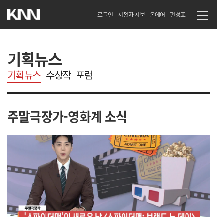
로그인
시청자 제보
온에어
편성표
기획뉴스
기획뉴스
수상작
포럼
주말극장가-영화계 소식