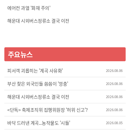
성숙기에서 노년기로 접어드는 시기래} 갱년기를 이제 막
없이 상황을 지켜보던 자신의 통역관 ‘명준’에게 도움을
에어컨 과열 '화재 주의'
맞이한 책방 사장 '수민', 이미 겪고 있는 전업주부 '은영', 아직
요청하지만, ‘명준’역시, 자신도 모르게 꿈틀거리는 마음
맞이하지 않은 대기업 부장 '현'. 누구는 덥고, 누구는 막막하고,
때문에 갈등하게 되는데요... 감시와 억압 속에서도 피어나는
해운대 시외버스정류소 결국 이전
누구는 아직 실감이 나지 않습니다. {" 무슨 갱년기 가지고.../
사랑 이야기, 애니메이션 영화 <광장>이었습니다. -------
세상 끝난 것처럼/약해빠져서 미안하다 그래!/우리 이제, 서로
{좋았어! 고고다이노 곤충탐험대 출동!/출동!/그럼 새로운
안 맞는 사람끼리/억지로 보지 말자/왜 자꾸 그런 생각을 해?/
곤충을 만나러 가볼까?/땅이 흔들려} 위기에 처한 곤충들을
나도 몰라!/그냥 내 마음이 속상하다고!} 세 친구는 몸과 마음의
구하기 위해 고고다이노 대원들이 작아졌습니다! 고고다이노
주요뉴스
변화로 일과 사랑이 전부 벅찬데요. 과연, 예전처럼 다시
탐험대는 우르르 행성을 탐험하며 미지의 숲속 세계에
돌아갈 수 있을까요? {" 갱년기는/이겨내야 되는 게 아니에요/
떨어지고, 아주 작은 곤충의 세계를 발견하는데요. 그곳에서
터널을 지나고 나면/자기 자신에 대해서 더 많은 걸/깨닫게 될
대원들은 곤경에 처한 무당벌레, 길을 잃은 개미 등 곤충
피서객 괴롭히는 '계곡 사유화'
2026.08.06
거에요} 영원한 소녀들의 두 번째 사춘기, 영화 <나는 갱년기다
친구들을 구조하는 특별 임무를 맡게 됩니다. 곤충만큼 작아진
>였습니다.
고고다이노 대원들은 지금까지 본 적 없던 위협을 만나게
부산 찾은 외국인들 씀씀이 '껑충'
2026.08.06
되는데요. {내가 믿을 줄 알고?/우리를 침입자로 오해했나 봐!/
렉스 슈퍼 갈고리!/모두 피해!/좋아, 구조 작전 성공!}
해운대 시외버스정류소 결국 이전
2026.08.06
곤충탐험대의 작지만 아주 큰 모험! 애니메이션 영화 <
<단독> 축제조직위 집행위원장 '허위 신고'?
고고다이노 극장판: 곤충세계 대모험>이었습니다. ---- 10년
2026.08.06
후, 20살이 된 '하리'는 대학 생활에 적응하느라 알바하느라
바닥 드러낸 계곡...농작물도 '시들'
2026.08.05
바쁜 시간을 보내는데요. 예전과 달라진 상황에 서운해하던