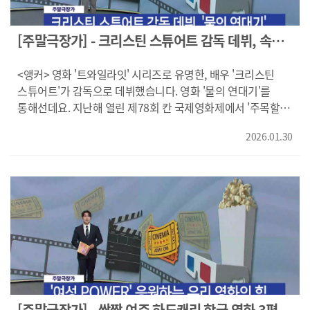
날, 그녀의 카메라에 한 노인이 들어오는데요. 손녀를
쓰이는데요. 1457년 청령포, 역사가 지우려 했던 이야기, 영화
교통사고로 잃은 뒤, 기억이 조금씩 희미해지고 있는 '덕구'는
<왕과 사는 남자>이었습니다. ------- 동생의 수술 비용을
매일 아침 집 앞에 앉아서 죽은 손녀를 향해 손을 흔듭니다.
마련하기 위해 거액의 돈이 필요한 '해란'은 '태수'와 이복언니
[주말극장가] - 크리스틴 스튜어트 감독 데뷔, 속
("서연이 맞지?/할아버지가 많이 아프시잖아/이해를 좀 해주면
'소진'을 납치합니다. 납치범 '해란'이 이복동생이라는 사실을
깊은 '물의 연대기'
안 될까?/아줌마가 우리 가족에 대해 뭘 안다고 그래요") ("
알게 된 '소진'은 언니와 동생, 피해자와 가해자라는 위태로운
<앵커> 영화 '트와일라잇' 시리즈로 유명한, 배우 '크리스틴
바쁘다는 핑계로/소중한 많은 것들을 잊고 살았던 것 같다/
공조를 시작하고, 무자비한 ‘태수’를 상대로 반격을
스튜어트'가 감독으로 데뷔했습니다. 영화 '물의 연대기'를
세상에 아픔 없는 사람 어디 있겠어"} 세대와 시간을 잇는
가하는데요. 하나씩 드러나는 진실과 끝이 없는 의심 속에 어떤
통해선데요. 지난해 열린 제78회 칸 국제영화제에서 '주목할
따뜻한 교감과 사랑의 기록, 다시 행복을 부르는 주문! 영화 <김
결말로 치달을까요? 언니 납치 스릴러, 영화 <시스터>
만한 시선' 섹션에 초청되기도 했습니다. 평범한 할리우드
~치!>였습니다. 영상제공: CJ ENM, ㈜로커스, 영화로운형제
였습니다. ---- 직장에서 인정받지 못해 괴로워하는 ‘린다’는
2026.01.30
영화와는 달라 호불호가 갈리지만, 메시지로 승부하는 영화
죽일 만큼 미운 상사 ‘브래들리’와 출장을 떠나게 되는데요.
'물의 연대기' 화면으로 먼저 만나보시죠! <리포트> 올림픽
비행기 추락 사고로 인해 무인도에 고립된 두 사람. 평소 야생
메달을 꿈꾸던 수영 선수 ‘리디아’는 각종 대회에서 상을
생존 프로그램에 심취했던 '린다'는 무인도에서도 능숙하게
휩쓸며 장학금으로 대학에 진학합니다. 폭력과 고통으로 가득
잠자리와 식량을 구하지만 이 섬에서 하루라도 빨리 나가고
찼던 부모에게서 비로소 벗어날 수 있게 된 건데요. {내 기억엔
싶은 직장 상사 '브래들리'는 그런 '린다'의 행동을
순서가 없다/온통 조각난/파편들과/고개 바짝 들어/반복과/
‘소꿉장난’으로 치부해 버리는데요. 와이파이도, 인사팀도,
웃는 얼굴/일련의 패턴뿐이다/그 몇 년간 있었던 /날봐/
직급도 없는 야생의 섬에서 이들의 권력관계는 완전히
순간순간들이/날봐/강렬하게 떠오른다/왜?} 하지만, 대학 입학
뒤집힙니다. 퇴근 없는 지옥의 무인도에서 펼쳐지는 예측 불가
후에도 이어진 중독과 방황은 그녀를 끝없는 갈등으로
고자극 서바이벌 스릴러, 영화 <직장상사 길들이기>
몰아넣고 난장판 같던 삶에서 허우적대는데요. {기억은 곧
이었습니다. 영상제공: ㈜쇼박스, ㈜스튜디오
이야기다/그러니 안고 갈만한 것으로 지어내야 한다} 물속에서
[주말극장가] - 쌈짱 여주 하드캐리 한국 영화 3편