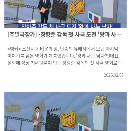
월트디즈니 컴퍼니 코리아, 플러스엠 엔터테인먼트, (주)
시작합니다. 보통이 아닌 마을에서 펼쳐지는 평범하지 않은
이름은.../그 이름은?/우리를 위협하는 수수께끼의 범죄 조직/
바이포엠스튜디오
액션 영화... <노멀>이었습니다. 영상제공: ㈜
그리고 드디어 내 정체가.../코난, 설마) '메모리즈 에그'에 담긴
바이포엠스튜디오, 워너 브러더스 코리아㈜, (주)
수수께끼를 발견한 코난은 달걀의 비밀을 풀기 위해 추리
팝엔터테인먼트
대결을 펼치는데요. ("살고 싶으면 따라와요/네/이 시대 최대의
비밀을 푸는 것은 누구인가?") 극장판 최초, 일본 박스오피스
[주말극장가] -장항준 감독 첫 사극 도전 '왕과 사는
1위의 전설, 영화 <명탐정 코난: 세기말의 마술사>였습니다. ---
남자'
---- 술에 취한 채 연행된 지극히 평범해 보이는 중년 남성
<앵커> 조선시대 비운의 왕, 단종의 유배지에서 보낸 마지막
‘스즈키’ 그가 대수롭지 않게 말한 예언은 한 시간 뒤, 실제 도쿄
이야기를 담은 영화가 개봉했습니다. '왕과 사는 남자'인데요.
도심에서 현실이 됩니다. 경시청 수사 1과의 형사 '루이케'는
실화에 상상력을 덧붙여 만든 장항준 감독의 첫 사극 영화로
'스즈키'를 핵심 용의자로 판단, 그를 밀실의 취조실에 가둔 채
관심을 모으고 있습니다. 유해진, 유지태와 함께한 그의 도전은
심문을 이어가는데요. 도쿄 전역을 누비는 폭탄 수색과
2026.02.06
어떤 결과를 가져올지, 화면으로 먼저 만나보시죠! ---- 강원도
취조실에서 벌어지는 치열한 심리전 속에, 미스터리에 숨겨진
영월 산골 마을 광천골의 촌장 '엄흥도'는 먹고 살기 힘든 마을
진실과 마주하게 됩니다. 도시의 운명을 결정짓는 위험한
사람들을 위해 청령포를 유배지로 만들기 위해 노력하는데요.
카운트다운! 영화 <폭탄>이었습니다. ---- ("아빠 응?/그런데
맞습니다! 촌장이 부푼 꿈으로 맞이한 이는 왕위에서 쫓겨난
사진은 왜 찍는 거야?/사진은 그림일기 같은 기다/시간이
'이홍위'였습니다. 계유정난이 조선을 뒤흔들고 어린 왕
지나서도 두고두고 꺼내볼 수 있는/그림일기 같은 거...) 퇴직과
'이홍위'는 왕위에서 쫓겨나 유배길에 오르는데요. 유배지를
이별로 마음의 자리를 잃어버린 '민경'은 작은 시골 마을로
지키는 보수주인인 '엄흥도'는 그의 모든 일상을 감시합니다.
내려와 조용히 사진을 찍으며 지내기 시작합니다. 그러던 어느
그리고, 삶의 의지를 잃어버린 '이홍위'가 점점 신경