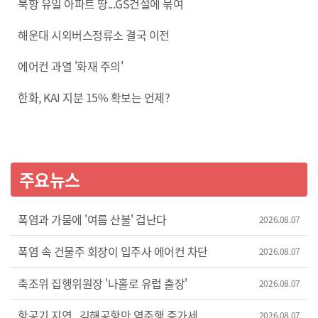
북항 유일 아파트 땅...GS건설에 묶여
해운대 시외버스정류소 결국 이전
에어컨 과열 '화재 주의'
한화, KAI 지분 15% 확보는 언제?
주요뉴스
폭염과 가뭄에 '여름 산불' 겁난다
2026.08.07
폭염 속 건물주 회장이 입주사 에어컨 차단
2026.08.07
축조위 집행위원장 '나홀로 유럽 출장'
2026.08.07
항공기 지연...김해공항만 역주행 증가세
2026.08.07