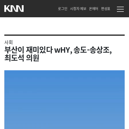
로그인
시청자 제보
온에어
편성표
사회
부산이 재미있다 wHY, 송도-송상조,
최도석 의원