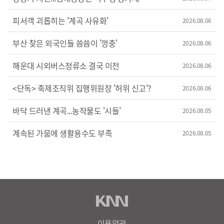
피서객 괴롭히는 '계곡 사유화'
2026.08.06
부산 찾은 외국인들 씀씀이 '껑충'
2026.08.06
해운대 시외버스정류소 결국 이전
2026.08.06
<단독> 축제조직위 집행위원장 '허위 신고'?
2026.08.06
바닥 드러낸 계곡...농작물도 '시들'
2026.08.05
계속된 가뭄에 생활용수도 부족
2026.08.05
이용약관