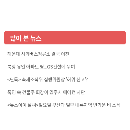
많이 본 뉴스
해운대 시외버스정류소 결국 이전
북항 유일 아파트 땅...GS건설에 묶여
<단독> 축제조직위 집행위원장 '허위 신고'?
폭염 속 건물주 회장이 입주사 에어컨 차단
<뉴스아이 날씨>일요일 부산과 일부 내륙지역 반가운 비 소식