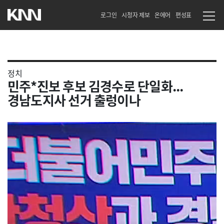
로그인
시청자 제보
온에어
편성표
정치
민주*진보 후보 김경수로 단일화...
경남도지사 선거 출렁이나