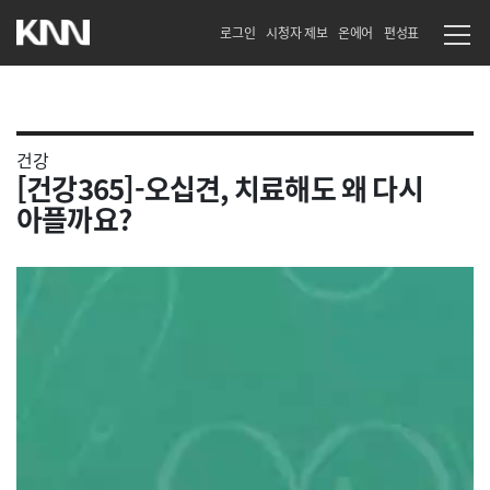
로그인
시청자 제보
온에어
편성표
건강
[건강365]-오십견, 치료해도 왜 다시
아플까요?