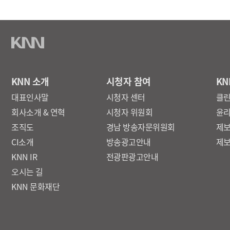
KNN 소개
시청자 참여
KN
대표인사말
시청자 센터
클
회사소개 & 연혁
시청자 위원회
윤
조직도
경남 방송자문위원회
제
CI소개
방송광고안내
제
KNN IR
전광판광고안내
오시는 길
KNN 문화재단