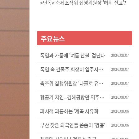
<단독> 축제조직위 집행위원장 '허위 신고'?
주요뉴스
폭염과 가뭄에 '여름 산불' 겁난다
2026.08.07
폭염 속 건물주 회장이 입주사
2026.08.07
에어컨 차단
축조위 집행위원장 '나홀로 유럽
2026.08.07
출장'
항공기 지연...김해공항만 역주행
2026.08.07
증가세
피서객 괴롭히는 '계곡 사유화'
2026.08.06
부산 찾은 외국인들 씀씀이 '껑충'
2026.08.06
2026.08.06