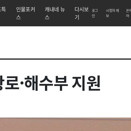
도특
인물포커
캐내네 뉴
다시보
로그
시청자 제
온
스
스
기
인
보
어
항로·해수부 지원