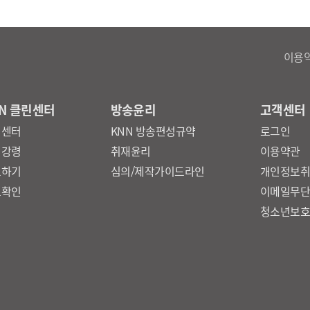
이용
N 클린센터
방송윤리
고객센터
린센터
KNN 방송편성규약
로그인
리강령
취재윤리
이용약관
보하기
심의/제작가이드라인
개인정보
보확인
이메일무
청소년보