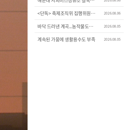
해운대 시외버스정류소 결국
이전
<단독> 축제조직위 집행위원장
2026.08.06
'허위 신고'?
바닥 드러낸 계곡...농작물도
2026.08.05
'시들'
계속된 가뭄에 생활용수도 부족
2026.08.05