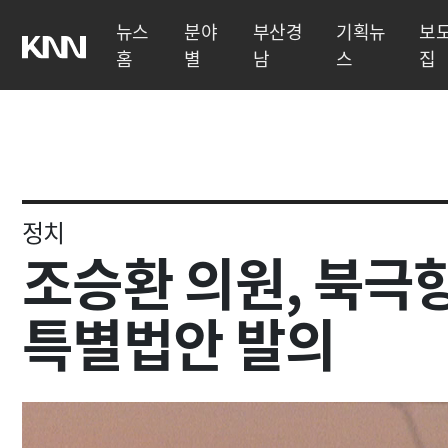
뉴스
분야
부산경
기획뉴
보
홈
별
남
스
집
정치
조승환 의원, 북극
특별법안 발의