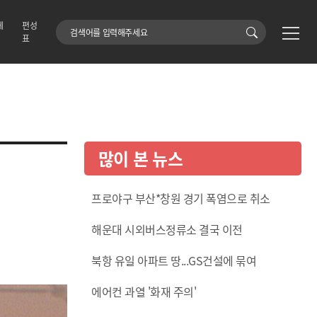
에
편성
검색어
표
많이 본 뉴스
프로야구 부산*창원 경기 폭염으로 취소
해운대 시외버스정류소 결국 이전
북항 유일 아파트 땅...GS건설에 묶여
에어컨 과열 '화재 주의'