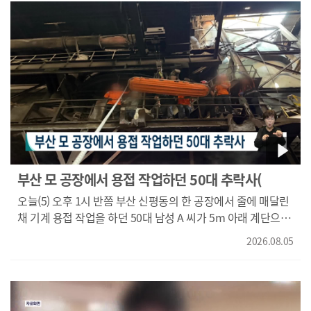
끊겨버렸습니다. 고인 물 주변으로 메마른 바위만 가득합니다.
애써 몸을 담그러 온 피서객들은 발길을 돌립니다. {문성원,
주세환/피서객/"물이 많았는데 하나도 없어져서 놀지를
못하겠어요. 어디 가야 할지도 지금 잘 모르겠습니다."} 경남
김해의 한 폭포수도 아래로 흐르지 못하고 고여 버렸습니다.
계곡은 바닥이 드러나 진흙탕입니다. "여름철 피서객이 자주
찾는 이 계곡에는 이렇게 다이빙을 하지 말라는 안내문까지
붙었지만 들어가 보니 물이 성인 발목 높이까지밖에 오지
않습니다." {최숙자/경남 김해 대청동/"이렇게 물이 마른 적은
진짜 몇 년 만에 최악인 것 같아요. 다이빙하고 폭포에 가고
애들도 어른도 다 이렇게 수영할 정도로 많았어요."} 인근
부산 모 공장에서 용접 작업하던 50대 추락사(
상인들은 피서객이 절반 이상 끊겼다고 하소연합니다. {최동석/
오늘(5) 오후 1시 반쯤 부산 신평동의 한 공장에서 줄에 매달린
경남 김해 상점마을 이장/"(이미 펜션을) 예약한 분들도 취소를
채 기계 용접 작업을 하던 50대 남성 A 씨가 5m 아래 계단으로
거의 다 하는 편입니다. (식당에도) 거의 손님이 없어서 미리
추락했습니다. A 씨는 심정지 상태로 병원으로 옮겨졌지만
손님 온다고 생각하고 일하는 사람들을 많이 구해 놨는데
2026.08.05
숨졌고, 경찰은 목격자 등을 상대로 정확한 사고 경위를
그분들 인건비가 걱정이죠."} 단감 농장에서는 마른 땅에
조사하고 있습니다.
밤낮으로 물을 댑니다. 그래도 나뭇잎이 금방 시들해집니다.
단감도 따가운 햇빛에 붉게 타버렸습니다. "이렇게 단감이
화상을 입어 색이 붉게 변해도 보통 가을철 수확 전까지 색이