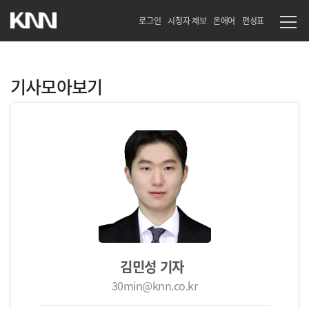
로그인
시청자 제보
온에어
편성표
기사모아보기
김민성 기자
30min@knn.co.kr