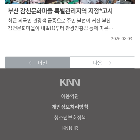
환기가 안 돼 실외기가 과열될 수 있습니다." 에어컨이
부산 감천문화마을 특별관리지역 지정*고시
가동되면 자동으로 환기되는 창을 설치하는 세대도 있지만
최근 외국인 관광객 급증으로 주민 불편이 커진 부산
여전히 대다수 세대는 직접 여닫아야 합니다. {전재성/환기창
감천문화마을이 내일(1)부터 관광진흥법 등에 따른
제작 업체 관계자/"비 올 때라든지 이럴 때는 일반적으로
특별관리지역으로 지정됩니다. 부산 사하구는 건축물 이용
(환기창을) 닫아 놓습니다. 닫아놨다가 본인도 닫아 놓은 것을
2026.08.03
현황과 관광객 동선 등을 토대로 감천문화마을 일대를 4개
깜박하고 실외기를 작동시킨다거나 하면 과열되는 상황이
구역으로 나누고 주거밀집지역에는 관광객과 관광 차량 통행
발생하는 거죠."} 소비전력이 높은 만큼 전기 배선 상태도
가능 시간을 제한하기로 했습니다. 마을지킴이 35명을
점검해야 합니다. {박지훈/부산소방재난본부 방호조사과
이전
다음
배치하고 종합안내판을 새로 설치하는 등 관광객 지원도
소방위/"전기 부품이나 배선이 노후되거나 접촉 불량과 같은
확대할 예정입니다.
절연 성능 저하가 발생하면 화재 위험이 높아질 수 있습니다.
전선을 임의로 연결하는 쥐꼬리 접속과 같은 부실한 전기
시공까지 더해질 경우 (화재 위험은 더욱 커집니다.)"} 특히
이용약관
다른 전자기기와 함께 쓰는 멀티콘센트 연결을 피하고 반드시
벽면 콘센트를 이용해야 합니다. KNN 김민성입니다. 영상취재
개인정보처리방침
전재현
청소년보호정책
KNN IR