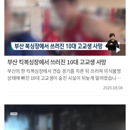
돌아오기도 했지만 극심한 폭염과 길어지는 여름 때문에
회복도 어려워지고 있습니다." {진영심/단감 농장주/"매일
(물을) 주고 있어도 흙이 바짝바짝 마르고 하니까 나무가
이파리도 시들시들해지고 물을 줘도 소용이 없을 정도예요
가뭄이."} "지난달 부산경남의 강수량은 평균 60mm, 평년의
20% 수준에 그쳤습니다." 전문가들은 과수원과 경작지의
특성상 가뭄 피해가 더 크다고 지적합니다. {홍석환/부산대
조경학과 교수/"자연의 균형을 파괴한 곳에서는 경작지라든가
과수원도 균형이 파괴된 곳이거든요. 비가 많이 올 때는 얘가
부산 킥복싱장에서 쓰러진 10대 고교생 사망
조금 건강하게 자라고 가물 때는 다른 애가 또 보완을 해 주고
부산의 한 킥복싱장에서 연습 경기를 치른 뒤 쓰러져 의식불명
그런데 다 밀어버리고 한 종만 식재한 거 아닙니까."} 기상청은
상태에 빠진 10대 고교생이 숨진 사실이 뒤늦게 알려졌습니다.
이번 주말 태풍 돌핀의 간접적 영향으로 부산경남에 소량의
A 군은 지난달 9일 저녁 8시쯤, 다른 킥복싱장 회원과 연습
비가 올 수도 있다고 전망했습니다. KNN 김민성입니다.
2026.08.04
경기를 마치고 휴식을 취하다가 쓰러진 채 발견돼 병원으로
영상취재 전재현
옮겨졌지만 지난 달 21일 숨졌습니다. 경찰은
국립과학수사연구원에 A 군 시신 부검을 의뢰하고 헬스장
관계자 등을 상대로 정확한 경위를 조사하고 있습니다.