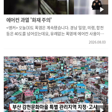
에어컨 과열 '화재 주의'
<앵커> 오늘(3)도 폭염은 계속됐습니다. 경남 밀양, 의령, 합천
등은 40도를 넘어섰는데요, 유례없는 폭염에 에어컨 사용이
늘면서 화재 위험도 커지고 있습니다. 김민성 기자가
2026.08.03
보도합니다. <기자> 경남 양산의 한 가정집. 40도를 넘나드는
극한 폭염에 에어컨 없이는 생활 자체가 불가능합니다. 온종일
에어컨을 켜둡니다. {김재기/양산 동면/"최근에 양산이 역대
최고 더운 높은 온도가 되는 날씨라 낮에는 무조건 에어컨 틀고
밤에도 에어컨을 틉니다. 열대야도 있기 때문에."} 에어컨
가동이 늘수록 관련 화재도 늘어납니다. 지난달 26일 부산
온천동의 한 아파트 에어컨 부근에서 불이 나는 등 최근 두 달
간 부산경남에 신고된 에어컨 관련 화재만 26건에 이릅니다.
"지난 10년 동안 부산경남 에어컨 화재는 5백여 건, 사상자
수도 20여 명에 달합니다." 화재 위험을 줄이기위해선 먼저
실외기실 밀폐여부를 살펴야합니다. "실외기실에는 대부분
이런 환기창이 설치돼 있는데 창이 닫혀 있으면 좁은 공간에서