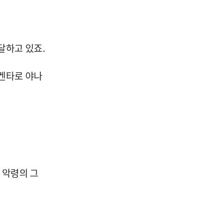
달하고 있죠.
 켄타로 야나
 악령의 그