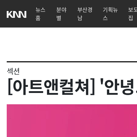
뉴스
분야
부산경
기획뉴
보
홈
별
남
스
집
섹션
[아트앤컬쳐]