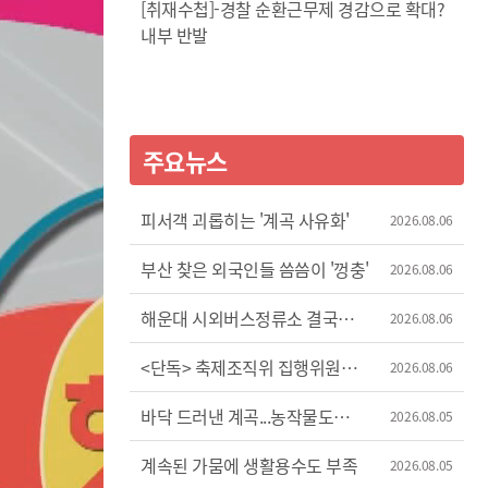
[취재수첩]-경찰 순환근무제 경감으로 확대?
내부 반발
주요뉴스
피서객 괴롭히는 '계곡 사유화'
2026.08.06
부산 찾은 외국인들 씀씀이 '껑충'
2026.08.06
해운대 시외버스정류소 결국
2026.08.06
이전
<단독> 축제조직위 집행위원장
2026.08.06
'허위 신고'?
바닥 드러낸 계곡...농작물도
2026.08.05
'시들'
계속된 가뭄에 생활용수도 부족
2026.08.05