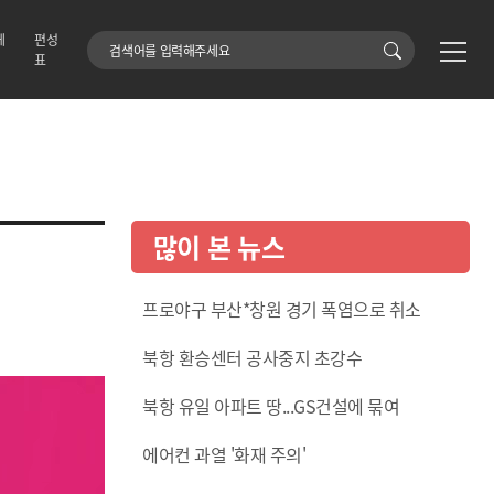
에
편성
검색어
표
많이 본 뉴스
프로야구 부산*창원 경기 폭염으로 취소
북항 환승센터 공사중지 초강수
북항 유일 아파트 땅...GS건설에 묶여
에어컨 과열 '화재 주의'