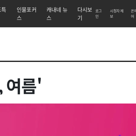
도특
인물포커
캐내네 뉴
다시보
로그
시청자 제
온
스
스
기
인
보
어
 '안녕, 여름'