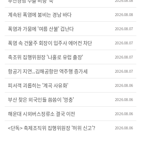
부산경남 수출 비중 '뚝'
2026.08.08
계속된 폭염에 붐비는 경남 바다
2026.08.08
폭염과 가뭄에 '여름 산불' 겁난다
2026.08.07
폭염 속 건물주 회장이 입주사 에어컨 차단
2026.08.07
축조위 집행위원장 '나홀로 유럽 출장'
2026.08.07
항공기 지연...김해공항만 역주행 증가세
2026.08.07
피서객 괴롭히는 '계곡 사유화'
2026.08.06
부산 찾은 외국인들 씀씀이 '껑충'
2026.08.06
해운대 시외버스정류소 결국 이전
2026.08.06
<단독> 축제조직위 집행위원장 '허위 신고'?
2026.08.06