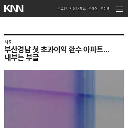
로그인
시청자 제보
온에어
편성표
사회
부산경남 첫 초과이익 환수 아파트...
내부는 부글