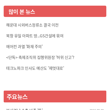
많이 본 뉴스
해운대 시외버스정류소 결국 이전
북항 유일 아파트 땅...GS건설에 묶여
에어컨 과열 '화재 주의'
<단독> 축제조직위 집행위원장 '허위 신고'?
테크노파크 인사도 예산도 '제멋대로'
주요뉴스