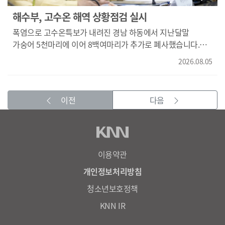
해수부, 고수온 해역 상황점검 실시
폭염으로 고수온특보가 내려진 경남 하동에서 지난달말
가숭어 5천마리에 이어 8백여마리가 추가로 폐사했습니다.
이에 따라 현재까지 고수온으로 가숭어 3만3천여마리가
2026.08.05
폐사한 가운데, 해양수산부는 관련 기관들과 함께 상황점검
회의를 열었습니다. 황종우 해수부 장관 주재로 열린 이번
회의에는 국립수산과학원 등 관련 기관들이 모여 고수온 대응
이전
다음
장비 가동 현황을 파악했고 고수온 취약 품종의 조기 출하와
긴급 방류 이행 계획 등을 논의했습니다.
이용약관
개인정보처리방침
청소년보호정책
KNN IR