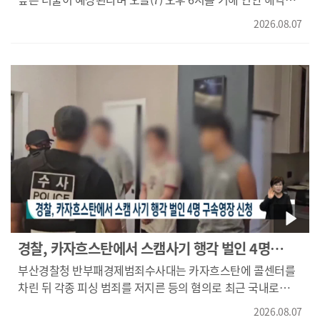
안전사고 위험 예보 '관심' 단계를 발령한다고 밝혔습니다.
2026.08.07
해경은 낚시객과 물놀이객들은 위험 상황이 오기 전
안전지대로 이동하고 해안가 출입을 자제할 것을
당부했습니다.
경찰, 카자흐스탄에서 스캠사기 행각 벌인 4명
구속영장 신청
부산경찰청 반부패경제범죄수사대는 카자흐스탄에 콜센터를
차린 뒤 각종 피싱 범죄를 저지른 등의 혐의로 최근 국내로
송환된 보이스피싱 조직원 내국인 4명에 대해 구속영장을
2026.08.07