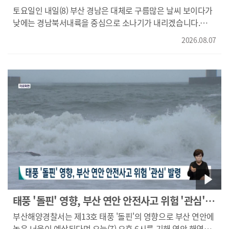
반가운 비 소식
토요일인 내일(8) 부산 경남은 대체로 구름많은 날씨 보이다가
낮에는 경남북서내륙을 중심으로 소나기가 내리겠습니다.
기온은 여전히 높아 무더위와 열대야가 이어지겠으니
2026.08.07
유의하셔야 겠습니다. 내일 최저기온 부산과 창원이 27도,
양산과 김해, 밀양이 26도, 함안이 25도로 오늘과
비슷하겠습니다. 낮 기온은 33도에서 35도 분포로 오늘보다
2에서 3도 정도 낮겠습니다. 경남 남부 최저기온은 하동과
사천, 남해,통영, 거제가 26도, 고성이 25도로 오늘과
비슷하겠습니다. 낮 기온은 32도에서 35도 분포로 오늘과
비슷하겠습니다. 경남 서부 최저기온은 거창이 23도, 함양과
합천, 산청이 24도, 진주와 의령, 창녕이 25도로 오늘보다 조금
낮겠습니다. 낮 기온은 33도에서 35도 분포로 오늘보다 2에서
4도 정도 낮겠습니다. 일요일에는 부산과 일부 내륙지역에
반가운 비가 오겠습니다. 다음 주 월요일에는 부산의 낮 기온이
30도 아래로 내려가면서 폭염이 잠시 누그러지겠습니다.
날씨였습니다.
태풍 '돌핀' 영향, 부산 연안 안전사고 위험 '관심'
발령
부산해양경찰서는 제13호 태풍 '돌핀'의 영향으로 부산 연안에
높은 너울이 예상된다며 오늘(7) 오후 6시를 기해 연안 해역