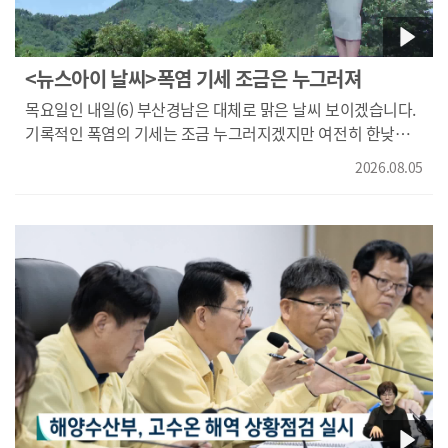
청사 입지 여건 이렇게 크게 분류를 했고요.} 신청사는 북항
1단계재개발부지 7만2천여 제곱미터 땅 일부 구간에 들어설
예정입니다. "제가 있는 이곳이 해수부 신청사 예정지로
<뉴스아이 날씨>폭염 기세 조금은 누그러져
현재는 부산여객터미널 야외주차장으로 쓰이는 곳입니다.
목요일인 내일(6) 부산경남은 대체로 맑은 날씨 보이겠습니다.
북항 재개발구역 내에서도 해양클러스터 조성을 목적으로
기록적인 폭염의 기세는 조금 누그러지겠지만 여전히 한낮엔
편성된 부지입니다." 추후 이전할 해수부 산하 6개
34도 안팎의 무더위가 이어지겠습니다. 내일 최저기온 부산과
공공기관들이 모일 것을 염두에 두고 너른 땅을 고른 겁니다.
2026.08.05
창원, 김해가 26도, 양산과 밀양, 함안이 25도로 오늘과
지자체와 지역 정치권도 모두 환영의 뜻을 나타내며 북항을
비슷하겠습니다. 낮 기온은 33도에서 35도 분포로 오늘과
동남권 해양수도 중심지로 만들겠단 포부를 밝혔습니다.
비슷하겠습니다. 경남 남부 최저기온은 하동과, 사천, 고성,
{강철호/부산 동구청장/"해양수산 관련 공공기관과 기업,
남해, 통영, 거제가 모두 26도로 오늘과 비슷하겠습니다. 낮
연구기관이 함께 모이고 새로운 일자리와 상권이 만들어지는
기온은 33에서 35도 분포를 보이겠습니다. 경남 서부
계기가 돼야 합니다. 그 성과가 동구를 넘어 부산 전체로
최저기온은 거창이 21도, 함양과 산청이 23도, 합천과 진주,
확산되어야 합니다."} HMM도 북항에 랜드마크 건물 건립
의령, 창녕이 25도로 오늘보단 2에서 3도 정도 낮겠습니다. 낮
계획을 밝혔듯 북항은 해양행정은 물론 관련 산업의 중심지
기온은 34도에서 35도 분포를 보이겠습니다. 당분간 맑은 날씨
역할을 할 가능성이 커졌습니다. 해수부 신청사는 내년부터
보이다가 오는 일요일에 반가운 비 소식이 예보돼 있습니다.
설계를 시작으로 2030년 완공을 목표로 하고 있습니다. KNN
연일 열대야도 이어지고 있는데요, 야간에도 건강관리
최한솔입니다. 영상취재 전재현
잘해주시길 바랍니다. 날씨였습니다.