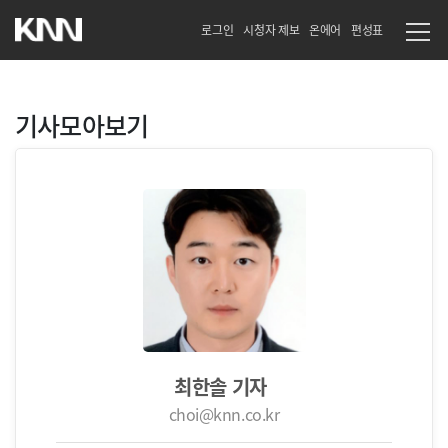
로그인
시청자 제보
온에어
편성표
기사모아보기
최한솔 기자
choi@knn.co.kr