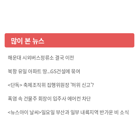
많이 본 뉴스
해운대 시외버스정류소 결국 이전
북항 유일 아파트 땅...GS건설에 묶여
<단독> 축제조직위 집행위원장 '허위 신고'?
폭염 속 건물주 회장이 입주사 에어컨 차단
<뉴스아이 날씨>일요일 부산과 일부 내륙지역 반가운 비 소식