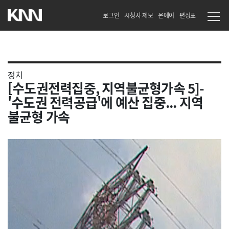
로그인
시청자 제보
온에어
편성표
정치
[수도권전력집중, 지역불균형가속 5]-
'수도권 전력공급'에 예산 집중... 지역
불균형 가속