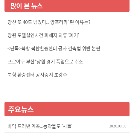
많이 본 뉴스
양산 또 40도 넘었다...'양프리카' 된 이유는?
창원 모텔살인사건 피해자 의류 '폐기'
<단독>북항 복합환승센터 공사 건축법 위반 논란
프로야구 부산*창원 경기 폭염으로 취소
북항 환승센터 공사중지 초강수
주요뉴스
바닥 드러낸 계곡...농작물도 '시들'
2026.08.05