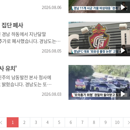
선9기 계획들을 쏟아내고
2026.08.06
한데 실제 현실로 이뤄질 수 있는
 집단 폐사
히 지속적으로 추진은 될 것으로
 속도가 얼마나 날지, 또
 경남 하동에서 지난달말
지에 대해서는 의견이 엇갈리는게
로 폐사했습니다. 경남도는
어가에서 최근 가숭어 8백마리가
2026.08.05
완수 당시 국민의힘 후보가
온으로 모두
 당선이후 민선9기 핵심공약으로
어종은 모두 가숭어라고
사 유치'
영주차장 주차비, 공공문화시설
진주의 남동발전 본사 청사에
교통 이용요금도 지원해주는
다. 경남도는 또
올해안에
하는데 반대하면서 해양환경과
2026.08.03
확대하면서 서부경남
야한다고 강조했으며
고 밝혔는데요 직접
할 경우에도 본사는 반드시
입장을 밝혔습니다.
겠습니다.9월 지정 신청을
1
2
3
4
5
6
7
8
9
10
} 하지만 경남도민
 유사한 서비스들이 시스템 구축에