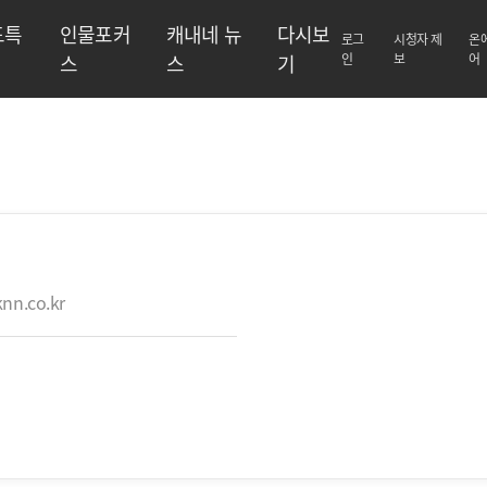
도특
인물포커
캐내네 뉴
다시보
로그
시청자 제
온
스
스
기
인
보
어
nn.co.kr