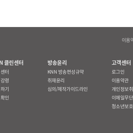
리 크지 않은데다 고령층이 많은
우려가 많이 나오는게
 그러니까 아직은 틀도 잡히지
 대해서는 내부에서도 쉽지
이용
책 역시 마찬가지입니다. 글로벌
 만들어낸게 아니라 정부에서
N 클린센터
방송윤리
고객센터
트를 지난달 발표하면서 직접 쓴
린센터
KNN 방송편성규약
로그인
, 사실 경남도가 2030년까지
리강령
취재윤리
이용약관
 지난 4월 7일, 그러니까 고작
보하기
심의/제작가이드라인
개인정보
보확인
이메일무
가 마음대로 늘린게 아니라
청소년보
면서 늘어난거다, 로봇사업 등등
남이 발맞추느라 정신이 없다고
데 정부나 대기업에서도 큰 틀만