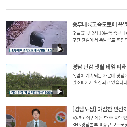
중부내륙고속도로에 폭발물
오늘(6) 낮 2시 10분쯤 중
구간 갓길에서 폭발물로 추정
긴급 통제됐습니다. 경찰과 육군 39사단이 긴급출동해
현장확인한 결과 위험성이 없
확인돼 3시반쯤 운행은 재개됐지만 폭염속 차량정체로
경남 단감 햇볕 데임 피해 
이용객들이 큰 불편을 겪었습니
폭염이 계속되는 가운데 경남
일소피해가 확산되고 있습니다. 김해시는 현재 진영일
포함한 단감과수농가들에서 26
발생했으며 이 면적은 지난해 농림부에서 재해로 인정받은
55ha의 4배가 넘는 규모인 것으로
[경남도정] 야심찬 민선9기
단감일소피해가 발생한 것으로 알려진 가운데 다른 과일로
피해가 확산될 우려가 커지고 
<앵커> 이번에는 한 주 동안 
KNN경남본부 표중규 보도국장 나와 있