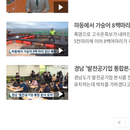
각부서에서 앞다퉈 새로운 민
있는데요. 규모와 내용은 대단
것들인가요?} 네 일단 박완수 도지사의 공약도 있고 정부의
하동에서 가숭어 8백마리
발표도 있었던 내용이라 당연
보입니다. 하지만 규모가 큰만큼
폭염으로 고수온특보가 내려진
기대효과가 그만큼 현실이 될
5천마리에 이어 8백여마리가 추가
사실입니다. 일단 가장 눈에 띈건 경남도민 멤버십 카드
어제(4) 하동군 금남면의 한 
정책이었습니다. 지난 4월 박
집단 폐사했다는 신고가 접수되면서 현재까지 고수
공약으로 내세우기도 했는데요
3만3천여마리가 폐사했으며 
본격 추진에 나섰습니다. 간단하게 이야기하면 만18살 이상
경남 '발전공기업 통합본
밝혔습니다.
경남도민에게 병원진료비와 공
경남도가 발전공기업 본사를 
이용료 등을 할인해주고 대중
유치하는데 박차를 가하겠다고 밝혔습니
서비스를 제공하겠다는 것입니다. 또 빠르면 
해군사관학교를 대전에 통합
서부경남에 경제자유구역을 
연계된 진해에 반드시 존치돼
경제자유구역청도 설립하겠다
한국토지주택공사, LH를 분사
들어보겠습니다. {김인수/경남도 경제통상국장/서부 경남
경남혁신도시에 남아야한다는 
경제자유구역 확대를 가시화하
목표로 지금 차질 없이 준비하고 있습니다.
멤버십은 부산의 동백패스 등