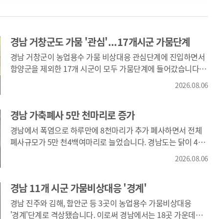
경남 거창군도 가뭄 '관심'...17개시군 가뭄단계
경남 거창군이 농업용수 가뭄 비상대응 관심단계에 진입하면서
함양군을 제외한 17개 시군이 모두 가뭄단계에 들어갔습니다.
경남도는 거창군의 농업용수 저수율이 오늘(6) 기준으로 45.8%
2026.08.06
까지 떨어지면서 관심단계에 진입했다고 밝히고 경남 전체
농업용수 저수율도 전날보다 1% 떨어진 37.5%로
경남 가축폐사 5만 천마리로 증가
집계했습니다. 특히 밀양시는 농업용수 저수율이 30.3%에
불과해 최악인 심각단계 진입을 눈앞에 두고 있습니다.
경남에서 폭염으로 하루만에 8천마리가 추가 폐사하면서 전체
폐사규모가 5만 천4백여마리로 늘었습니다. 경남도는 닭이 4만
3천여마리로 가장 많고 돼지가 6천마리, 오리가 2천마리
2026.08.06
순이라고 밝혔으며 양식어류는 하동군 금남면에서 가숭어
8백마리가 폐사하면서 남해와 하동 14개 어가에서 지금까지
경남 11개 시군 가뭄비상대응 '경계'
3만3천여마리가 폐사했다고 밝혔습니다.
경남 진주와 김해, 함안군 등 3곳이 농업용수 가뭄비상대응
'경계'단계로 격상됐습니다. 이로써 경남에서는 18곳 가운데