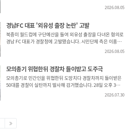
11곳이 농업용수 가뭄 경계단계이며 통영과 고성, 합천은
2026.08.05
그보다 한단계 아래인 주의, 사천과 남해는 관심단계로
나타났습니다. 현재 경남에서는 거창과 함양을 제외한 16개
경남FC 대표 '외유성 출장 논란' 고발
시군이 모두 농업용수 가뭄 비상대응단계에 진입해있습니다.
북중미 월드컵에 구단예산을 들여 외유성 출장을 다녀온 혐의로
경남 FC 대표가 경찰청에 고발됐습니다. 시민단체 측은 이흥실
경남 FC 대표가 지난 월드컵 기간, 휴양지인 멕시코 칸쿤이
2026.08.05
포함된 일정에 구단 예산으로 비즈니스석을 이용해 참여한 것은
불필요한 지출이라며 업무상 배임 등의 혐의로 다른 8개 시도민
모의총기 위협한뒤 경찰차 들이받고 도주극
구단 대표들과 함께 고발했습니다.
모의총기로 민간인을 위협한뒤 도망치다 경찰차까지 들이받은
50대를 경찰이 실탄까지 발사해 검거했습니다. 28일 오후 3시쯤
경남 진주시 집현면에서 50대 남성 A씨가 모의총기로 민간인을
2026.07.30
위협한 뒤 달아나다 차량 앞을 막은 다른 피해자를 들이받은 뒤
그대로 도주했습니다. 산청 방향으로 도주하던 A씨는 경찰에
가로막히자 그대로 순찰차를 들이받으며 저항하다 공포탄과
실탄, 삼단봉과 테이저건까지 동원한 경찰에 검거됐습니다.