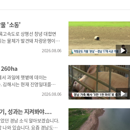
 '소동'
부내륙고속도로 상행선 창녕 대합면
되는 물체가 발견돼 차량운행이
2026.08.06
는 연습용 모의폭탄인 것으로
260ha
다.
에서 과일에 햇볕에 데이는
대를
0ha 가량의 단감 일소피해가
2026.08.06
 집계했습니다. 창원에서도
, 성과는 지켜봐야....
있습니다.
있었던 경남 소식 알아보겠습니다.
습니다. 요즘 경남도의