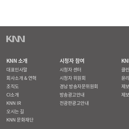
돈은 많이 들고도 효용성이 그
경남의 특성상 활용도에 대한 
사실입니다. 경제자유구역 확대 역시 경제자유구역청 설치부터
사실 내년에 논의를 해야하는,
않은 상태여서 현실화 여부에
않다는걸 인정하고 있습니다. 이런 상황은 피지컬AI의 글로벌
1강을 외치고 나선 산업국 정
1강, 즉 최고라는게 경남도가
KNN 소개
시청자 참여
KN
인공지능 혁명 3대 메가프로젝
말입니다 . 경남도가 2035년까지 55개 세부사업에 21조
대표인사말
시청자 센터
클
164억원을 투입하겠다고 했는데
회사소개 & 연혁
시청자 위원회
윤
3조원을 투입하겠다고 밝혔던게
조직도
경남 방송자문위원회
제
석달전입니다. 석달만에 3조가 21조로, 18조원, 7배가
CI소개
방송광고안내
제
늘어난건데 산업국에서도 우리
KNN IR
전광판광고안내
정부에서 메가프로젝트 발표하
까지 다 포함한 큰 그림에 경
오시는 길
토로했습니다. 정부가 마련한 무대에서 피지컬AI를
KNN 문화재단
선점하겠다는게 경남의 전략인