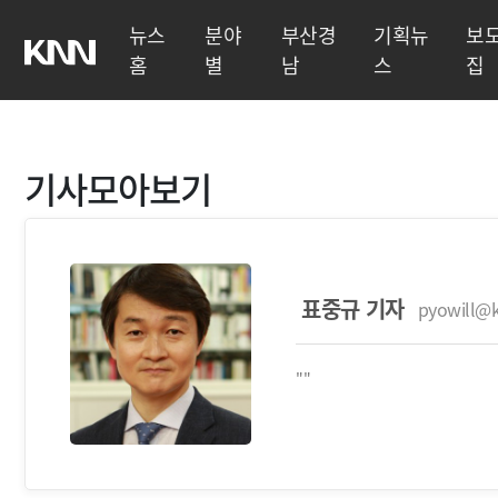
뉴스
분야
부산경
기획뉴
보
홈
별
남
스
집
기사모아보기
표중규 기자
pyowill@k
""