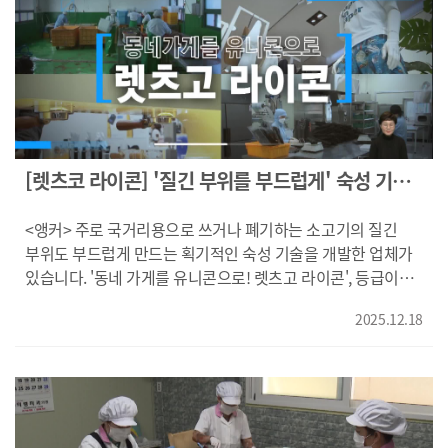
매칭해 견적에서 예약까지 손쉽게 진행합니다. 기업과 기관,
'툼브로이'입니다. 독일인 사장이 직접 양조한 독일 맥주라는
대학, 동호회 등 고객층이 넓고 여가를 중요시하는 분위기에
호기심이 사람들의 발길을 사로잡고 있습니다.
수요도 늘고 있습니다. {취미여가분야 오프라인 클래스 규모
{최람미/"생맥주를 직접 양조해서 파는 곳이 많지 않잖아요.
(자료:문체부 등(2003년, 강사 매출 기반 산출)/ 단체(10인
독일인분이 직접 양조를 하신다고 해서 맥주하면 독일이니까
이상) 클래스 사업자(체) 12만개, 강사 20만명} 국내 취미*
유명해서 기대가 많이 됩니다."} 독일 마을 작은 맥주집
여가분야 오프라인 단체 강좌의 시장 규모는 2조원으로
분위기를 물씬 풍기는 해운대 송정의 호프집입니다. 양조장이
추정됩니다. {정종학/레디킨즈 대표/"B2C 클래스 중계 사업을
내려다 보이는 이색적인 이 곳은 6대째 대를 이어 독일인
시작해서 B2B로 전환한지 2년 정도 됐고 다양한 기업, 기관,
안드레아스 대표가 맥주를 만들고 있는 곳입니다. 110년이
[렛츠코 라이콘] '질긴 부위를 부드럽게' 숙성 기술
학교들을 고객사로 맞으면서 빠르게 성장하는데 주력하는
넘는 독일 가문의 양조기술과 독일 레시피의 메뉴를 고스란히
개발
것이 1차적인 목표입니다."} 취미와 여가, 문화 분야
살렸습니다. 매일 6시간 이상 양조장에 매달려 하루 일과를
<앵커> 주로 국거리용으로 쓰거나 폐기하는 소고기의 질긴
특화전략으로 편의성과 전문성에 힘을 쏟고 있는 '레디킨즈'는
보내는 안드레아스 대표의 원칙은 기본을 지킨 맛입니다.
부위도 부드럽게 만드는 획기적인 숙성 기술을 개발한 업체가
국내 단체 강좌 중계 시장의 선도 기업을 꿈꾸고 있습니다.
{안드레아스/독일수제맥주 '툼브로이' 대표/"맥주와 음식을
있습니다. '동네 가게를 유니콘으로! 렛츠고 라이콘', 등급이
KNN 김동환입니다. 영상취재 오원석 전재현 영상편집 박서아
만들때 만약 부모님이 갑자기 한국에 와서 맛보고 만족스러워
낮은 한우의 가성비는 물론이고 활용처까지 넓혀 주목받고
할 만큼 현지스러운 메뉴를 만들려고 매일 노력하고
2025.12.18
있는 업체를 소개합니다. 이태훈 기자입니다. <기자> 2등급
있습니다."} 보리와 밀이 아닌 독일 현지에서도 보기 힘든
등심인 한우를 불판에 올려 굽습니다. 일반 한우가 아닌 숙성
호밀로 만든 독일 전통 로겐맥주도 맛볼 수 있습니다.
한우로, 1등급 못지 않게 부드럽습니다. 허광/경남 진주시
'툼브로이'는 부산의 유명 맛집과 협업을 통한 제품 생산에도
초전동/"평소에 소고기를 좀 많이 먹는데 예상했던 것보다 더
힘을 쏟으며 로컬브랜드의 경쟁력을 다지고 있습니다. {이정민/
부드럽고 육질도 괜찮아서 전 잘 먹었습니다. 맛있게
독일수제맥주 '툼브로이' 이사/" 저희 남편은 다시 독일
먹었습니다." 경남 진주의 한 업체가 개발한 '라디오파 빙온'