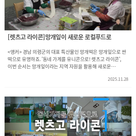
본고장으로 여기서 만든 맥주를 수출하는 꿈을 가지고 있고, 저
숙성 방식을 활용했습니다. 진공 포장된 고기를 영하 1.7도
같은 경우에는 조금 더 확장을 할 수 있으면 더 좋지 않을까
소금물에 넣은 뒤, 전자기파인 라디오파를 쏴서 보름 정도
생각하고 있습니다."} 5년전 부산에 터를 잡은 독일 전통맥주
숙성시키는 방식입니다. 낮은 온도라 부패를 막을 수 있고
'툼브로이'가 부산에서 수제맥주의 역사를 써내려가고
라디오파는 고기 단백질 조직을 분해해 연하고 부드럽게
있습니다. KNN김동환입니다. 영상취재 전성현 영상편집
만듭니다. "숙성 방식에 따라 질긴 정도가 어떻게 변하는지
[렛츠고 라이콘]망개잎이 새로운 로컬푸드로
정은희
확인한 실험입니다. 냉장 숙성 고기는 3주 뒤 부패해버렸고,
일반 빙온 숙성 고기는 질긴 정도가 50%, 라디오파 빙온 숙성
<앵커> 경남 의령군의 대표 특산물인 망개떡은 망개잎으로 싼
고기는 62% 감소했습니다." 최성길/경상국립대 식품공학부
떡으로 유명하죠. '동네 가게를 유니콘으로! 렛츠고 라이콘',
교수/"진공(포장)하고 저주파(라디오파)하고 빙온을 했었을
이번 순서는 망개잎이라는 지역 자원을 활용해 새로운
때가 가장 완벽한 조합이라는 데이터 결과를 얻은 거죠. 지방
로컬푸드를 만드는 업체를 이태훈 기자가 취재했습니다. <기자
산패도 억제하고..." 그동안 질긴 부위는 주로 국거리용으로
2025.11.28
> 하얀 떡피에 팥을 넣고 4등분으로 접은 뒤 망개잎으로 싸는
쓰거나 폐기했지만, 라디오파 빙온 숙성 방식을 활용하면
떡, 바로 경남 의령군의 특산품인 망개떡입니다. 망개잎은 향균
스테이크나 구이용으로도 쓸 수 있습니다. 김형구/
작용이 뛰어나 떡이 잘 쉬지 않도록 해줍니다. {김창섭/경남
에스티리테일(한우 숙성기술 개발 업체) 이사/"2등급 고기로
의령군 망개떡 제조업체/"천연 방부제 역할도 하고 떡끼리
1등급이나 1+ 이상의 풍미와 맛을 느낄 수 있게 하는
달라붙지 않게 하기 위해서 망개잎을 사용하고 있습니다.}
기술입니다." 특히 등급이 낮거나 질긴 부위라도 1등급 한우
망개떡은 옛 가야시대부터, 심지어 임진왜란때도 의병들이
못지 않게 부드러움과 풍미를 자랑할 수 있으면서 가격은 절반
먹었다는 설이 전해져 내려오고 있습니다. 관광객은 물론
정도 저렴합니다. 라디오파 빙온 숙성 한우는 이른바 가성비는
주민들도 많이 찾지만, 떡을 싸는 외에 망개잎은 별다른 용도를