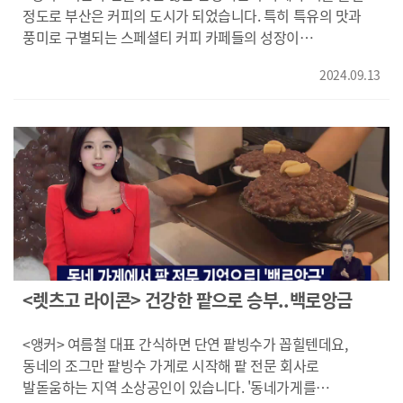
샤브전문점 매장을 운영하고 있는 '샤브해연'입니다. 어묵과
정도로 부산은 커피의 도시가 되었습니다. 특히 특유의 맛과
팥앙금, 지역브랜드 커피 등 부산의 향토기업이 생산하는
풍미로 구별되는 스페셜티 커피 카페들의 성장이
제품을 식재료로 사용하고 있습니다. 소스와 육수를 자체
원동력이기도 한데요, '동네가게를 유니콘으로!' 렛츠고
개발해 판매하고 있는 이 업체는 향후 자체 유통회사 설립도
2024.09.13
라이콘, 오늘은 스페셜티 커피를 로컬브랜드로 키우고 있는
계획하고 있습니다. {전중덕/다조은에프앤비 팀장/ "소스 같은
'히떼로스터리'를 김건형 기자가 소개합니다. <기자> 주변에
경우 칠리소스 간장소스가 특허가 나 있는 상태고 육수부문도
딱히 업무시설이나 주택가도 없는 부산 강서구의 한
맑은 육수 얼큰한 육수 같은 경우는 특허가 나 있어 (대기업
카페입니다. 평일 낮에도 적잖은 손님들이 찾습니다. 이
유통사와)협력을 해서 유통을 하고 있는 상태입니다."} 두곳
카페만의 특별한 블랜딩 커피 덕분입니다. {최하림/부산
모두 지난해 B로컬;라이징 페스타에 선정된
범일동/"맛있어요. 정말 약간 선물용으로 부산 오시는
유망업체들입니다. 식음료 매장에서 외식업체로,
분들한테 드립 커피, 드립백 이런 거는 들어가 봐도 괜찮겠다
동네가게에서 유니콘을 꿈꾸는 소상공인 라이콘! 이들의
싶을 정도로 좋았어요."} 먼저 믿을 수 있는 생두가 비결입니다.
길잡이 역할을 할 지원 프로젝트가 지난해에 이어 올해도
브라질 현지 농장을 직접 찾아 공수했습니다. {정효재/
시작됐습니다. 여름부터 시작된 심사를 거쳐 선정된 업체는
히떼로스터리 대표/"직접 (브라질) 농장을 방문하고 테스트도
모두 10곳, 라이프스타일 업체 '워케이션' 은 3억원의
하고 그래서 골라서 온 생두들입니다."} 히떼로스터리 정효재
<렛츠고 라이콘> 건강한 팥으로 승부..백로앙금
투자유치를 확정받았습니다. {손대진/BNK부산은행
대표는 10여년전 첫 카페 창업과 좌절을 겪었습니다. 하지만
부산영업그룹장/"지역은행으로서 항시 소상공인과 같이 해야
세계 여행을 통해 깨달은 새로운 커피의 기준으로
<앵커> 여름철 대표 간식하면 단연 팥빙수가 꼽힐텐데요,
한다고 생각을 합니다. 이번에 이러한 좋은 프로그램이 내년
재기했습니다. 직접 로스터리까지 운영하며 끊임없는 연구로
동네의 조그만 팥빙수 가게로 시작해 팥 전문 회사로
내후년 또 계속해서 되어서 지역의 소상공인들이 발전하는
두터운 고객층을 쌓았습니다. 전국 80여곳의 카페가 히떼의
발돋움하는 지역 소상공인이 있습니다. '동네가게를
계기가 되었으면 좋겠습니다." } 열정과 잠재력을 지닌 지역