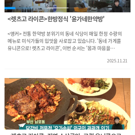
물론이고 활용처 역시 다양해질 것으로 보여 고부가가치
찾지 못하는게 현실입니다. {안증늠/경남 의령군/망개 잎을
상품으로도 주목받고 있습니다. knn 이태훈입니다. 영상취재
싸니까 변질도 안되고 좋아요. 이파리는 버리지 어쩌겠어. 한
권용국
번 쓴거니 쓰지를 못하거든요.} 하지만 이제는 망개잎의
<렛츠고 라이콘>한방정식 '윤가네한약방'
활용처가 더욱 다양해지고 있습니다. 4년전부터 의령군의 한
1인 기업이 망개잎을 갈아 쌀과자 등 새로운 로컬푸드로
<앵커> 전통 한약방 분위기의 동네 식당이 매일 한정 수량의
만들어 팔기 시작했습니다. 망개잎이 향균 뿐 아니라
메뉴로 미식가들의 입맛을 사로잡고 있습니다. '동네 가게를
항염작용과 혈당을 낮추는데도 효능이 있다는 점을 강조해
유니콘으로! 렛츠고 라이콘', 이번 순서는 '몸과 마음을
변신을 시도하는 것입니다. {서세종/아빠의 달콤한 농장
치유하는 건강한 한식'을 목표로 내건 '윤가네한약방'입니다.
대표/"지역을 활용해서 할 수 있는 방법이 무엇일까
2025.11.21
김동환 기자가 보도합니다. <기자> 가게 안을 들어서면 약재
생각하다가 좀 더 색다르게 제품을 만들어보자 생각하면서
향이 먼저 손님을 반겨주는 경남 창원의 한정식 식당입니다.
망개잎을 활용하게 됐습니다.} 망개잎이라는 지역 자원을
이름처럼 한약방을 연상케하는 이 가게의 대표 메뉴는 수제
활용한 로컬푸드가 지역의 가치를 높이는 브랜드 전략으로
연잎밥정식. 창원 주남저수지에서 난 연잎에 찹쌀과 지역에서
주목받고 있습니다. KNN 이태훈입니다. 영상취재 박영준
난 밤, 고구마, 은행, 잣 등 8가지 농산물을 넣어 쪄냅니다. 매일
직접 우려낸 사골 곰국과 한약재 육수로 삶은 보쌈, 여기에
당일 아침 장을 본 제철 식재료로 만든 아홉가지 반찬까지
더해져 한상을 차립니다. {박주현/경남 창원시/"제철 음식이나
이런 것들로 정갈하게 한 상 나오고 해서 진짜 한약방에 와
가지고 든든하게 한 끼 먹고 가는 기분이 듭니다."} 연잎밥과
함께 대추와 치자로 맛과 향, 색감을 낸 윤가정식 단 두가지