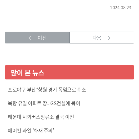
원두를 납품받습니다. 그럼에도 점포를 늘리는 외형적 성장
유니콘으로! 렛츠고 라이콘', 오늘은 농업회사법인
소상공인을 로컬브랜드로 성장시키기 위한 프로젝트가 본격
대신 다른 길을 걷고 있습니다. 1인 카페 창업자 이재석 씨는
2024.08.23
'백로앙금'을 김건형 기자가 소개합니다. <기자> 보기만해도
가동되면서 스타 소상공인 탄생에 대한 기대감이 커지고
히떼로스터리와 많은 도움을 주고 받습니다. 자신만의 커피
시원한 순백색의 우유얼음, 그 위로 듬뿍 올려지는 팥앙금,
있습니다. KNN김동환입니다. 영상취재 오원석 영상편집
블렌딩 개발과 판매에 큰 힘이 되고 있습니다. {이재석/1인
무더위를 잊게 만드는 여름 대표 간식 팥빙수입니다. 평일
정은희
카페 '디키' 대표/"커피 장비들이 좀 비싼 경우가 되게 많아요.
낮에도 손님들의 발길이 끊이지 않는 부산의 한 팥빙수 전문점,
그래서 제가 여기서 바로 할 수 없는 것들을 도움을 청해서
이전
다음
{전정환/팥빙수 전문점 대표/"보통 80%는 단골 손님께서 많이
(일주일에 한 번씩 히떼로스터리에 가서) 같이 (개발을)
찾아주시구요. 주말에는 밥 먹을 시간도 없죠. 그 정도로
진행하고 있습니다."} 당장의 수입보다는 지역 스페셜티 커피
화장실 갈 시간도 없고.."} 부드럽게 씹히는 팥알과 윤기가
생태계 성장에 더 공을 들이겠다는게 히떼로스터리의
흐르는 앙금, 화학첨가물이 없는 자연스러운 단맛이 비결로
전략입니다. 여기에다 옷과 디저트류 등 다양한 지역 소상공인
꼽힙니다. {안성우/서울 강서구/"팥이 너무 달지도 않고 이렇게
많이 본 뉴스
브랜드들과의 협력에도 적극적입니다. 로컬브랜드들과
잘 끓이시는 것 같고요. (다른 곳과) 차별화가 좀 있는 것
함께하는 마켓형 카페가 목표! 혼자가 아닌 지역 소상공인들과
같아요."} 커다란 솥에 팥을 씻고 한참을 불립니다. 장시간 푹
프로야구 부산*창원 경기 폭염으로 취소
함께 성장을 꿈꿉니다. {정효재/히떼로스터리 대표/"시너지를
삶으면 맛있는 팥앙금이 완성됩니다. 저당도라 유통기한이
만들어가는 과정이 또 즐겁기도 하고 그래서 계속 이제 저희랑
짧은 만큼 주문량에 맞춰 생산합니다. 계절적 한계를 넘어서기
북항 유일 아파트 땅...GS건설에 묶여
마음 맞는 작은 브랜드들을 찾아서 계속 이제 뭔가 같이 일을
위해 개발한 '팥 스프레드'와 '단팥죽'도 인기입니다. 습도, 시간,
꾸며보려고 하고 있는 것 같아요."} 지역 고유 브랜드
온도의 작은 차이에도 맛과 향이 달라지는 팥! 팥 전문
해운대 시외버스정류소 결국 이전
경쟁력으로 글로벌 진출을 노리는 '글로컬 라이콘'의 모델이
생산기업 '백로앙금' 박정환 대표의 10년 노하우가 담겼습니다.
커피업계에서도 성장하고 있습니다. KNN 김건형입니다.
{박정환/백로앙금 대표/"당이 높으면 그 단맛이 먼저
에어컨 과열 '화재 주의'
들어오는데 저희 같은 경우에는 이제 그 단맛이랑 곡물의 어떤