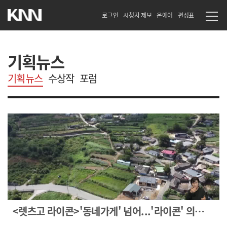
로그인
시청자 제보
온에어
편성표
기획뉴스
기획뉴스
수상작
포럼
<렛츠고 라이콘>'동네가게' 넘어...'라이콘' 의
도전은 계속된다