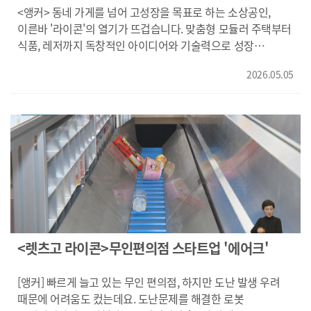
<앵커> 동네 가게를 넘어 고성장을 목표로 하는 소상공인,
이른바 '라이콘'의 열기가 뜨겁습니다. 맞춤형 모듈러 주택부터
식품, 레저까지 독창적인 아이디어와 기술력으로 성장
가능성을 키우고 있습니다. 김동환 기자가 보도합니다. <기자>
2026.05.05
논과 밭이 어우러진 밀양의 농촌마을에 색다른 주거 공간이
들어섰습니다. 공장에서 제작해 현장에서 조립하는 '모듈러
공법'으로 지어진 집입니다. 설계 자동화 시스템을 통해 단 6주
만에 맞춤형 제작을 마친 뒤, 하루만에 현장 설치가
완료됐습니다. 기존 건축 대비 시간과 비용을 줄일 수 있어
주거와 숙박 시장에서 빠르게 확산되고 있습니다. {하성민/
유닛랩 대표/"LH 라던지 다양한 사업체의 모듈러 사업을
적용할 때 빠르게 검토하고 민간사업자들도 마찬가지로
그런식으로 진행할 수 있도록 솔루션에 좀 더 집중하고
있습니다."} 자체 개발한 식물성 햄을 활용해 냉동 볶음밥으로
시장 공략에 나선 부산의 한 식품 스타트업입니다. 건강과
<렛츠고 라이콘>무인편의점 스타트업 '에어크'
환경을 중시하는 소비가 늘면서 빠르게 성장하는 대체식품
시장을 겨냥하고 있습니다. 최근 식품안전관리 인증을 받아
[앵커] 빠르게 늘고 있는 무인 편의점, 하지만 도난 발생 우려
품질 신뢰도를 높였고, 생산제품을 지역에 기부하는 등 상생의
때문에 어려움도 컸는데요. 도난문제를 해결한 로봇