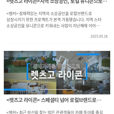
<렛츠고 라이콘>지역 소상공인, 로컬 유니콘으로
메뉴로 점심시간에만 수량을 한정해서 내놓습니다. {윤예성/
키운다!
윤가네한약방 대표/" 50인 오시는 손님들에게만 제가 최선을
<앵커> 잠재력있는 지역의 소상공인을 로컬브랜드로
다하자. 그리고 매일매일 바뀌는 음식을 보여드리자. 잘 챙겨
성장시키기 위한 프로젝트가 본격 가동됐습니다. 지역 스타
드시는 것만으로도 면역 증진에 효과가 있다라고 저는 생각을
소상공인을 유니콘으로 키워내는 사업이 지난해에 이어
해서 재방문율이 저희는 높은 편입니다."} 문을 여는 11시부터
올해도 시작됐습니다. 김동환 기자가 취재했습니다. <리포트>
이미 외지 손님을 비롯한 많은 이들이 찾아와 조금만 늦으면
2025.09.18
남포동 비프광장에 자리잡은 닭갈비 전문점 '유가솜씨' 입니다.
자리잡기가 어렵습니다. {정석원/대구시 이천동/"여기
최근 부산을 찾는 해외 관광객이 늘어남에 따라 이 곳도 외국인
유명하다 해가지고 와봤는데 연잎 향도 잘 나고 밥도 촉촉하니
관광객들의 발길이 이어지고 있습니다. 숯불향을 입힌
맛있는 것 같아요. 샐러드 안에 감이 있어가지고 조금 더
닭갈비와 해물파전 등이 외국인들의 입맛을 사로잡습니다.
새콤하고 맛있는것 같습니다."} 약재시장이 활성화됐던 옛
{옌니/베트남/"여기 맛이 좋아요. 매운 음식은 못먹었는데
창원 소답시장에서 영감을 받아 시장 인근 골목에 지난해 식당
여기는 입맛에 맞아요"} 외국인 취향에 맞는 레시피를
문을 열었습니다. {윤예성/윤가한약방 대표/"지역 동네에 계신
개발하고 영어와 중국어 메뉴판도 갖췄습니다. 해외매장
분들도 여기 옛 추억을 되짚으시면서 저희 매장에서 옛 향취를
진출을 잠시 미룬 대신, 부산을 찾는 외국인 손님맞이와 밀키트
느껴가시는 그런 매장이었으면 좋겠습니다."} 참기름 생산 등
생산에 힘을 쏟고 있습니다. {유재진/맛모아식품
지역 특산물 2차 가공품으로 지역과의 상생방안도 찾고 있는
'유가솜씨'대표/"(외국관광객들에게)선택받는 메뉴들을
'윤가네한약방'은 품질유지로 브랜드가치를 높이며 전통의
가지고 또 현지화를 하는 게 조금 더 효율적이고 또 그게 또
<렛츠고 라이콘> 스페셜티 넘어 로컬브랜드로
맛을 지켜나가고 있습니다. KNN 김동환입니다. 영상취재
우리나라 음식을 조금 더 외국에 잘 알릴 수 있는 그런 기회가
'히떼로스터리'
전재현
될 것 같아서 저희가 그렇게 하고 있습니다."} 부산경남에서
<앵커> 최근 부산을 찾는 많은 관광객들이 카페 투어를 즐길