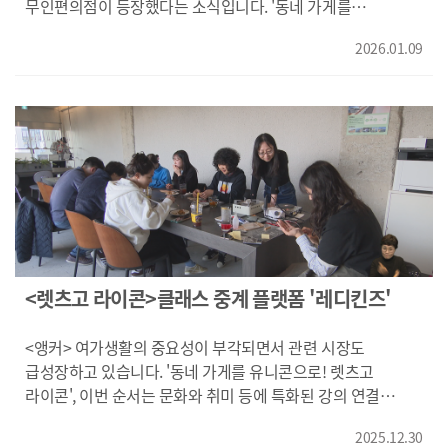
가치도 실천하고 있습니다. 향후 가정간편식과 식물성 분말,
무인편의점이 등장했다는 소식입니다. '동네 가게를
음료 제품까지 라인업을 넓힐 계획입니다. {허광오/데이즈투컴
유니콘으로! 렛츠고 라이콘', 무인 편의점 스타트업 '에어크'를
대표/"저희 제품 특징이라고 하면 국내 최초로 식물성 발효
2026.01.09
김동환 기자가 보도합니다. [기자] 도심 주택가에 문을 연 한
기술을 적용해서 영양 성분이 우수할 뿐 만 아니라 대체육
무인편의점. 그런데 가게 안에 진열상품이 하나도 보이지
자체의 콩 소화 흡수율이 떨어지는 점을 개선했고,,,"} 지역의
않습니다. 바코드 센서와 상품 수거함만 갖추고 있는 이 곳은
자연 자원과 레저활동을 연결한 캠핑 프로그램입니다. 카누
전국 첫 'AI로봇 무인편의점'입니다. 미리 결제를 하고 준비된
체험과 지역 미션 투어를 결합한 몰입형 콘텐츠로, 화재 피해를
상품을 찾아가는 구조입니다. {전수영/무인편의점 이용객/"저
입은 하동에서 열려 지역공동체 회복과 경제 활성화에도 힘을
같은 경우에는 만약에 차로 이렇게 지나간다고 하면 미리
보탰습니다. 이 업체는 하이엔드 텐트 등 자체 캠핑 장비를
(결제)해놓고 해서 착 들고 가기에는 더 좋을 것 같아요. 시간
제작*판매하며 브랜드 경쟁력을 키우고 있습니다. 지역 체험과
대비,,"} 이 무인편의점의 비밀은 벽 뒤쪽 공간에 있습니다.
소비를 연결해 수도권 중심의 캠핑 문화를 지역으로 확장하고
상품 퇴출구로 향하는 컨베이어 양 옆의 적재 공간에서 고객
있습니다. {오민식/워케이션 대표/"(소비자가)구매하거나
주문과 동시에 상품이 선별돼 쏟아집니다. 대형 물류회사
가지게 됨으로써 어떤 내 라이프 스타일에 영향을 줄 수 있냐,
창고에서나 볼 수 있는 자동화 시스템의 축소판입니다.
<렛츠고 라이콘>클래스 중계 플랫폼 '레디킨즈'
내 취미와 내가 가지고 있는 제품들이 연결성 있게끔 가지고
{홍원오/무인로봇 편의점 (주)에어크 이사/"한 카트리지 안에
가는 것에 목표를 두고 있고,,,,"} 혁신적인 아이디어와 기술로
같은 제품이 다 들어가기 때문에 선입선출이 될 수 있도록
<앵커> 여가생활의 중요성이 부각되면서 관련 시장도
더 큰 시장을 향하는 라이콘 기업들, 자신들만의 차별화된
하나씩 밀어넣는 개념이기 때문에 모든 제품들은 유통기한
급성장하고 있습니다. '동네 가게를 유니콘으로! 렛츠고
색깔로 부산경남의 새로운 성장 동력을 만들어내고 있습니다.
관리가 가능하게 되어 있고요,,,"} "지난해 무인점포 절도
라이콘', 이번 순서는 문화와 취미 등에 특화된 강의 연결
KNN 김동환입니다. 영상취재 오원석 영상편집 정은희
사건은 부산경남에서만 9백여건, 무인이다 보니 도난 방지에
스타트업 기업'레디킨즈'를 소개합니다. 김동환 기자가
취약할 수 밖에 없습니다." AI로봇 무인편의점은 이런 단점을
2025.12.30
보도합니다. <기자> 해변가 전망 좋은 곳에 자리잡은 휴식*