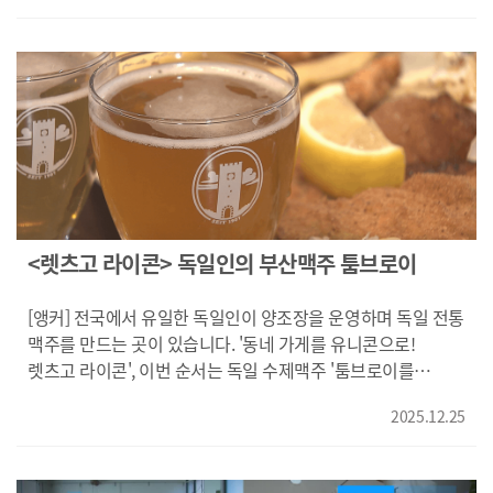
원천 차단했습니다. 상품 진열이 없어 도난과 훼손을 방지하고
업무 공간, 점토에 펜던트를 붙이는 공예수업이 한창입니다.
재고와 유통기한 관리를 자동화했습니다. 앱을 통해 대기시간
일상에서 잠시 벗어나 공예 삼매경에 빠진 수강생들의 모습이
없이 구매할 수 있는 셀프서비스의 장점도 살렸습니다.
사뭇 진지합니다. {수퍼:이고은/공예 수강생/"은점토 클래스가
{김태진/무인로봇 편의점 (주)에어크 대표/"시스템을 좀 더
처음이어서 이런 거 만들어보는 게 너무 재미있고 신기하고
완성하고 고도화하는 데 훨씬 더 많은 시간과 노력을 투입해야
바다보면서 하니까 너무 좋아요."} 부산창조경제혁신센터가
된다고 생각하거든요. 사용하기 편리한 시스템 그리고
마련한 일일강좌입니다. 정기 프로그램이다 보니 강좌 선별과
사업성이 높은 시스템을 만드는 게 훨씬 더 중요하다고 생각을
강사 발굴 등 만만치 않은데 한 스타트업의 도움을 받았습니다.
하고 있습니다."} 부산 2호점에 이어 올해 5호점까지 열 계획인
{배지혜/부산창조경제혁신센터 워케이션팀/"예산이라던지
이 신생 스타트업은 설비 모듈화와 네트워크 구축을 통해
강사님들이 어떻게 강연을 하는지 커리큘럼은 어떤지 제가
탄탄한 물류기업의 청사진을 그리고 있습니다. KNN
스스로 알아보기에는 좀 어려움이 있는데 조금 더 질 좋은
<렛츠고 라이콘> 독일인의 부산맥주 툼브로이
김동환입니다. 영상취재 황태철
강연을 제공할 수 있는 기회가 됐던 것 같습니다."} 강사료와
일정조율 등을 체계적으로 관리할수 있어 강사들도 선호하고
[앵커] 전국에서 유일한 독일인이 양조장을 운영하며 독일 전통
있습니다. {정지원/공예클래스 강사/"혼자 영업하게 되면 제가
맥주를 만드는 곳이 있습니다. '동네 가게를 유니콘으로!
직접 발로 뛰는 상황들이 많이 생기는데 제가 직접 컨택할 일
렛츠고 라이콘', 이번 순서는 독일 수제맥주 '툼브로이를
없도록 중간에서 모카 클래스에서 좀 징검다리 역할을 잘
김동환 기자가 보도합니다. [기자] 해운대 영화의 전당에서
해주고 계시더라고요."} 이처럼 강의 연결 서비스사업을 하고
2025.12.25
열리고 있는 겨울축제에 부산의 이름난 맛집들이 임시매장을
있는 부산의 한 스타트업입니다. 등록된 강사만 2천여명,
열었습니다. 대기줄까지 생긴 한 생맥주 판매 부스가 눈에
음악과 요가 등 100여개의 다양한 강좌를 AI를 기반으로
뜁니다. 부산에서만 맛 볼 수 있는 독일 수제맥주 브랜드