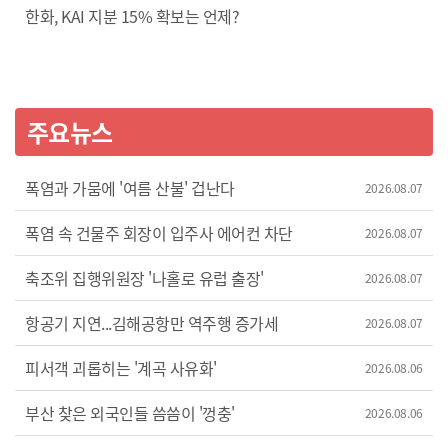
향이라든가 그런 것도 좀 같이 느낄 수 있게.. (그 정도의 적당한
한화, KAI 지분 15% 확보는 언제?
당도를 좀 찾으려고 노력하고 있습니다.)"} 박 대표의 출발은
10여년전 수백만원으로 차린 주택가의 5평 남짓
가게였습니다. 입소문으로 인기를 끌면서 팥 제조장을 만들고
가맹점도 늘리고 있습니다. 시행착오도 있었지만 팥 전문
주요뉴스
농업회사법인으로 또 한 번의 도약을 꿈꾸는 박 대표! 앞으론
지역 농민들과 힘을 모아 국산팥 재배에도 직접 도전할
계획입니다. {박정환/백로앙금 대표/"원재료에 대한 이해와 그
폭염과 가뭄에 '여름 산불' 겁난다
2026.08.07
다음에 가공에 대한 것, 그 다음에 이것을 먹었을 때 이런
경험까지 같이 좀 같이 줄 수 있는 그런 가게를 만드는 게 저의
폭염 속 건물주 회장이 입주사 에어컨 차단
2026.08.07
목표입니다."} 생산, 가공, 판매를 아우르는 지역 대표 디저트
축조위 집행위원장 '나홀로 유럽 출장'
브랜드 탄생의 꿈이 영글어가고 있습니다. KNN 김건형입니다.
2026.08.07
항공기 지연...김해공항만 역주행 증가세
2026.08.07
피서객 괴롭히는 '계곡 사유화'
2026.08.06
부산 찾은 외국인들 씀씀이 '껑충'
2026.08.06