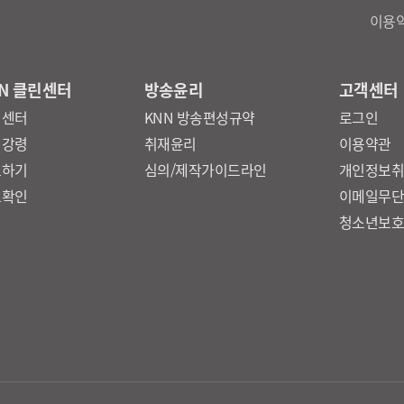
이용
N 클린센터
방송윤리
고객센터
린센터
KNN 방송편성규약
로그인
리강령
취재윤리
이용약관
보하기
심의/제작가이드라인
개인정보
보확인
이메일무
청소년보