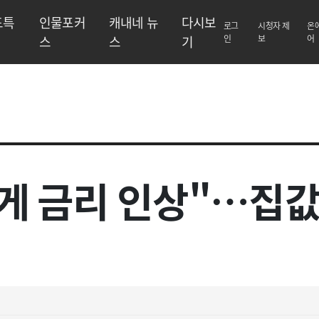
도특
인물포커
캐내네 뉴
다시보
로그
시청자 제
온
스
스
기
인
보
어
않게 금리 인상"…집값