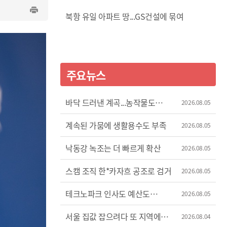
북항 유일 아파트 땅...GS건설에 묶여
주요뉴스
바닥 드러낸 계곡...농작물도
2026.08.05
'시들'
계속된 가뭄에 생활용수도 부족
2026.08.05
낙동강 녹조는 더 빠르게 확산
2026.08.05
스캠 조직 한*카자흐 공조로 검거
2026.08.05
테크노파크 인사도 예산도
2026.08.05
'제멋대로'
서울 집값 잡으려다 또 지역에
2026.08.04