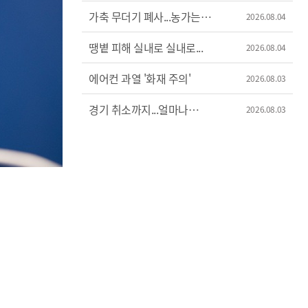
불똥?
가축 무더기 폐사...농가는
2026.08.04
폭염과의 사투
땡볕 피해 실내로 실내로...
2026.08.04
에어컨 과열 '화재 주의'
2026.08.03
경기 취소까지...얼마나
2026.08.03
뜨겁길래?