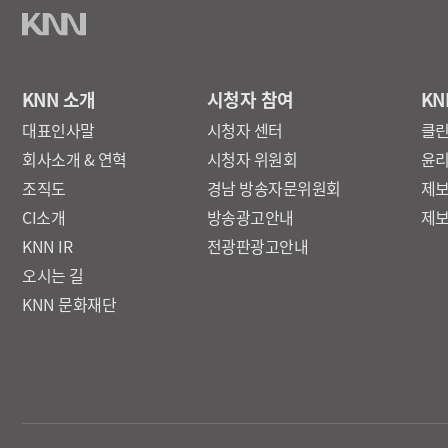
KNN 소개
시청자 참여
KN
대표인사말
시청자 센터
클
회사소개 & 연혁
시청자 위원회
윤
조직도
경남 방송자문위원회
제
CI소개
방송광고안내
제
KNN IR
전광판광고안내
오시는 길
KNN 문화재단