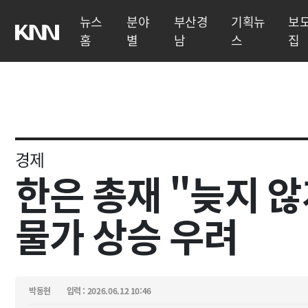
뉴스
분야
부산경
기획뉴
보
홈
별
남
스
집
경제
한은 총재 "늦지 
물가 상승 우려
박동현
입력 : 2026.06.12 10:46