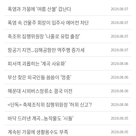
폭염과 가뭄에 '여름 산불' 겁난다
2026.08.07
폭염 속 건물주 회장이 입주사 에어컨 차단
2026.08.07
축조위 집행위원장 '나홀로 유럽 출장'
2026.08.07
항공기 지연...김해공항만 역주행 증가세
2026.08.07
피서객 괴롭히는 '계곡 사유화'
2026.08.06
부산 찾은 외국인들 씀씀이 '껑충'
2026.08.06
해운대 시외버스정류소 결국 이전
2026.08.06
<단독> 축제조직위 집행위원장 '허위 신고'?
2026.08.06
바닥 드러낸 계곡...농작물도 '시들'
2026.08.05
계속된 가뭄에 생활용수도 부족
2026.08.05