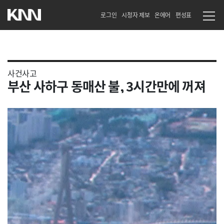
로그인
시청자 제보
온에어
편성표
사건사고
부산 사하구 동매산 불, 3시간만에 꺼져