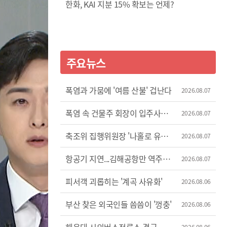
한화, KAI 지분 15% 확보는 언제?
주요뉴스
폭염과 가뭄에 '여름 산불' 겁난다
2026.08.07
폭염 속 건물주 회장이 입주사
2026.08.07
에어컨 차단
축조위 집행위원장 '나홀로 유럽
2026.08.07
출장'
항공기 지연...김해공항만 역주행
2026.08.07
증가세
피서객 괴롭히는 '계곡 사유화'
2026.08.06
부산 찾은 외국인들 씀씀이 '껑충'
2026.08.06
2026.08.06