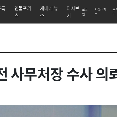
도특
인물포커
캐내네 뉴
다시보
로그
시청자 제
온
스
스
기
인
보
어
처장 수사 의뢰,