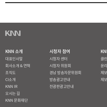
KNN 소개
시청자 참여
KN
대표인사말
시청자 센터
클
회사소개 & 연혁
시청자 위원회
윤
조직도
경남 방송자문위원회
제
CI소개
방송광고안내
제
KNN IR
전광판광고안내
오시는 길
KNN 문화재단