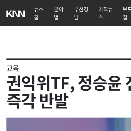
뉴스
분야
부산경
기획뉴
보
홈
별
남
스
집
교육
권익위TF, 정승윤 전 사무
즉각 반발