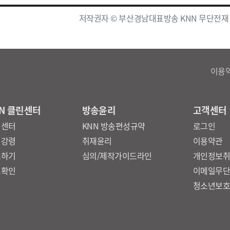
저작권자 © 부산경남대표방송 KNN 무단전재
이용
N 클린센터
방송윤리
고객센터
린센터
KNN 방송편성규약
로그인
리강령
취재윤리
이용약관
보하기
심의/제작가이드라인
개인정보
보확인
이메일무
청소년보