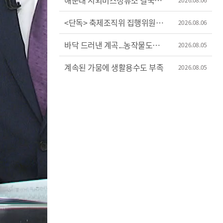
해운대 시외버스정류소 결국
이전
<단독> 축제조직위 집행위원장
2026.08.06
'허위 신고'?
바닥 드러낸 계곡...농작물도
2026.08.05
'시들'
계속된 가뭄에 생활용수도 부족
2026.08.05