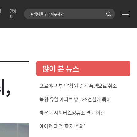
에
편성
검색어
표
많이 본 뉴스
프로야구 부산*창원 경기 폭염으로 취소
북항 유일 아파트 땅...GS건설에 묶여
해운대 시외버스정류소 결국 이전
에어컨 과열 '화재 주의'