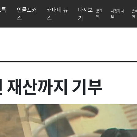
도특
인물포커
캐내네 뉴
다시보
로그
시청자 제
온
스
스
기
인
보
어
전 재산까지 기부