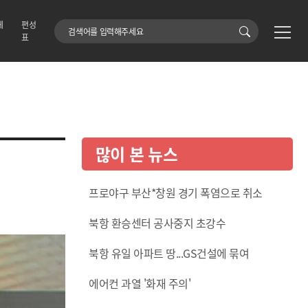
에
편성
검색어
표
많이 본 뉴스
프로야구 부산*창원 경기 폭염으로 취소
북항 환승센터 공사중지 초강수
북항 유일 아파트 땅...GS건설에 묶여
에어컨 과열 '화재 주의'