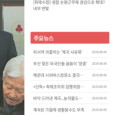
[취재수첩]-경찰 순환근무제 경감으로 확대?
내부 반발
주요뉴스
피서객 괴롭히는 '계곡 사유화'
2026.08.06
부산 찾은 외국인들 씀씀이 '껑충'
2026.08.06
해운대 시외버스정류소 결국
2026.08.06
이전
<단독> 축제조직위 집행위원장
2026.08.06
'허위 신고'?
바닥 드러낸 계곡...농작물도
2026.08.05
'시들'
계속된 가뭄에 생활용수도 부족
2026.08.05