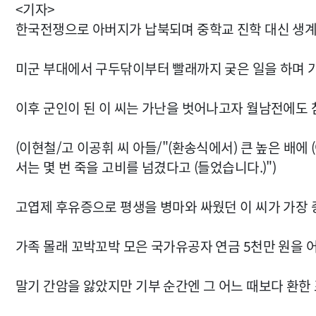
<기자>
한국전쟁으로 아버지가 납북되며 중학교 진학 대신 생계
미군 부대에서 구두닦이부터 빨래까지 궂은 일을 하며 
이후 군인이 된 이 씨는 가난을 벗어나고자 월남전에도
(이현철/고 이공휘 씨 아들/"(환송식에서) 큰 높은 배에
서는 몇 번 죽을 고비를 넘겼다고 (들었습니다.)")
고엽제 후유증으로 평생을 병마와 싸웠던 이 씨가 가장
가족 몰래 꼬박꼬박 모은 국가유공자 연금 5천만 원을 
말기 간암을 앓았지만 기부 순간엔 그 어느 때보다 환한