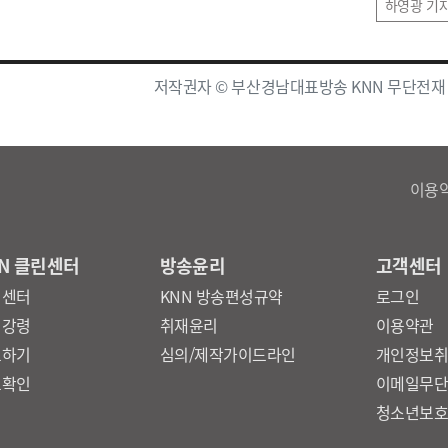
하영광 기
저작권자 © 부산경남대표방송 KNN 무단전재
이용
N 클린센터
방송윤리
고객센터
린센터
KNN 방송편성규약
로그인
리강령
취재윤리
이용약관
보하기
심의/제작가이드라인
개인정보
보확인
이메일무
청소년보