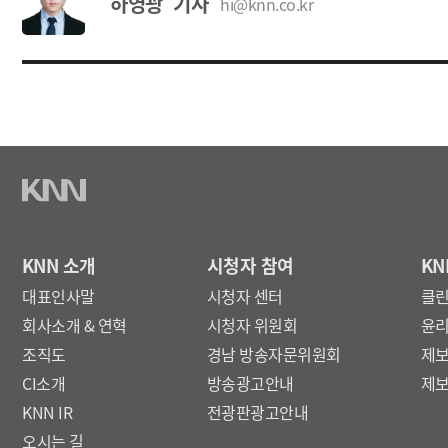
하영광 기자
hi@knn.co.kr
KNN 소개
시청자 참여
KN
대표인사말
시청자 센터
클
회사소개 & 연혁
시청자 위원회
윤
조직도
경남 방송자문위원회
제
CI소개
방송광고안내
제
KNN IR
전광판광고안내
오시는 길