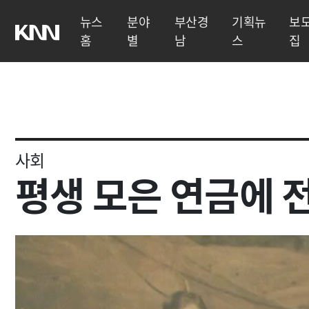
뉴스
분야
부산경
기획뉴
보
홈
별
남
스
집
사회
평생 모은 연금에 