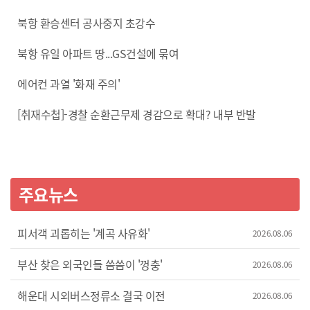
북항 환승센터 공사중지 초강수
북항 유일 아파트 땅...GS건설에 묶여
에어컨 과열 '화재 주의'
[취재수첩]-경찰 순환근무제 경감으로 확대? 내부 반발
주요뉴스
피서객 괴롭히는 '계곡 사유화'
2026.08.06
부산 찾은 외국인들 씀씀이 '껑충'
2026.08.06
해운대 시외버스정류소 결국 이전
2026.08.06