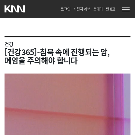
로그인
시청자 제보
온에어
편성표
건강
[건강365]-침묵 속에 진행되는 암,
폐암을 주의해야 합니다