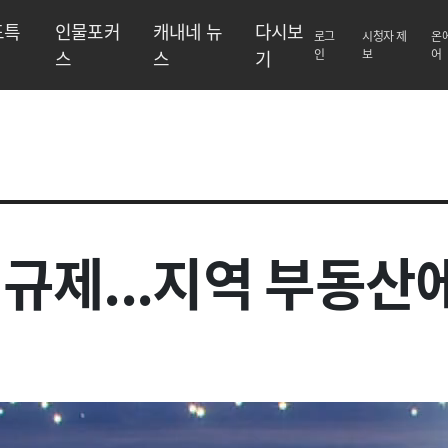
도특
인물포커
캐내네 뉴
다시보
로그
시청자 제
온
스
스
기
인
보
어
 규제...지역 부동산