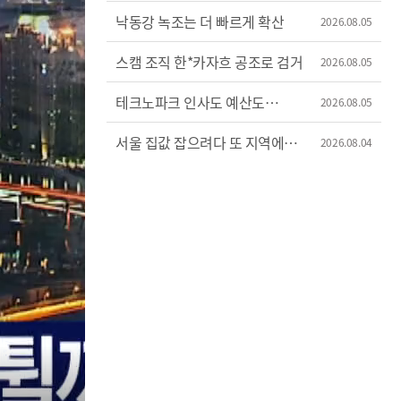
낙동강 녹조는 더 빠르게 확산
2026.08.05
스캠 조직 한*카자흐 공조로 검거
2026.08.05
테크노파크 인사도 예산도
2026.08.05
'제멋대로'
서울 집값 잡으려다 또 지역에
2026.08.04
불똥?