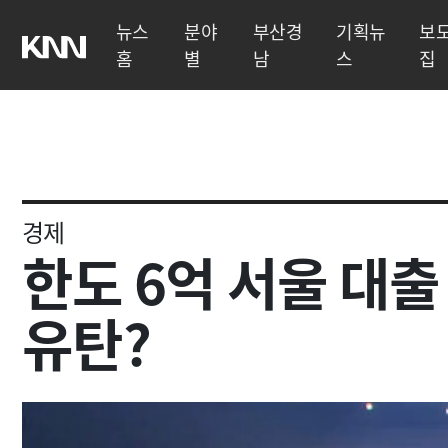
뉴스
분야
부산경
기획뉴
보
홈
별
남
스
집
경제
한도 6억 서울 대출
유탄?