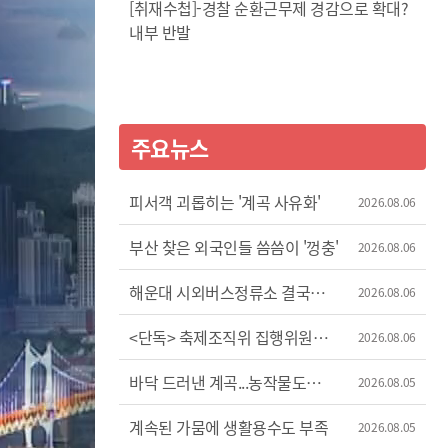
[취재수첩]-경찰 순환근무제 경감으로 확대?
내부 반발
주요뉴스
피서객 괴롭히는 '계곡 사유화'
2026.08.06
부산 찾은 외국인들 씀씀이 '껑충'
2026.08.06
해운대 시외버스정류소 결국
2026.08.06
이전
<단독> 축제조직위 집행위원장
2026.08.06
'허위 신고'?
바닥 드러낸 계곡...농작물도
2026.08.05
'시들'
계속된 가뭄에 생활용수도 부족
2026.08.05