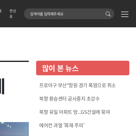
에
편성
검색어
표
많이 본 뉴스
에
프로야구 부산*창원 경기 폭염으로 취소
북항 환승센터 공사중지 초강수
북항 유일 아파트 땅...GS건설에 묶여
에어컨 과열 '화재 주의'