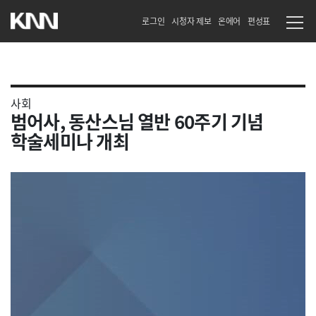
로그인
시청자 제보
온에어
편성표
사회
범어사, 동산스님 열반 60주기 기념
학술세미나 개최