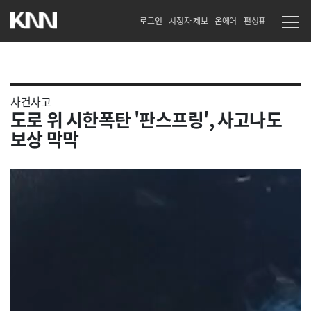
로그인
시청자 제보
온에어
편성표
사건사고
도로 위 시한폭탄 '판스프링', 사고나도
보상 막막