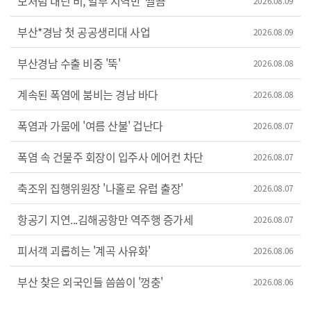
모처럼 내린 비, 일부 지역만 '찔끔'
2026.08.09
부산*경남 첫 공공생리대 사업
2026.08.09
부산경남 수출 비중 '뚝'
2026.08.08
계속된 폭염에 붐비는 경남 바다
2026.08.08
폭염과 가뭄에 '여름 산불' 겁난다
2026.08.07
폭염 속 건물주 회장이 입주사 에어컨 차단
2026.08.07
축조위 집행위원장 '나홀로 유럽 출장'
2026.08.07
항공기 지연...김해공항만 역주행 증가세
2026.08.07
피서객 괴롭히는 '계곡 사유화'
2026.08.06
부산 찾은 외국인들 씀씀이 '껑충'
2026.08.06