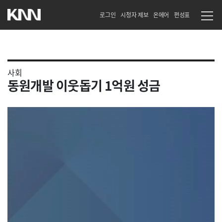
로그인
시청자 제보
온에어
편성표
사회
동원개발 이웃돕기 1억원 성금