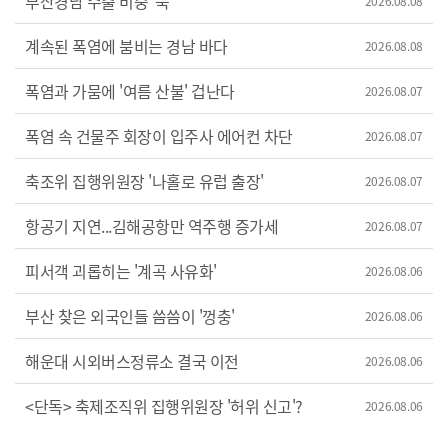
부산경남 수출 비중 '뚝'
2026.08.08
계속된 폭염에 붐비는 경남 바다
2026.08.08
폭염과 가뭄에 '여름 산불' 겁난다
2026.08.07
폭염 속 건물주 회장이 입주사 에어컨 차단
2026.08.07
축조위 집행위원장 '나홀로 유럽 출장'
2026.08.07
항공기 지연...김해공항만 역주행 증가세
2026.08.07
피서객 괴롭히는 '계곡 사유화'
2026.08.06
부산 찾은 외국인들 씀씀이 '껑충'
2026.08.06
해운대 시외버스정류소 결국 이전
2026.08.06
<단독> 축제조직위 집행위원장 '허위 신고'?
2026.08.06