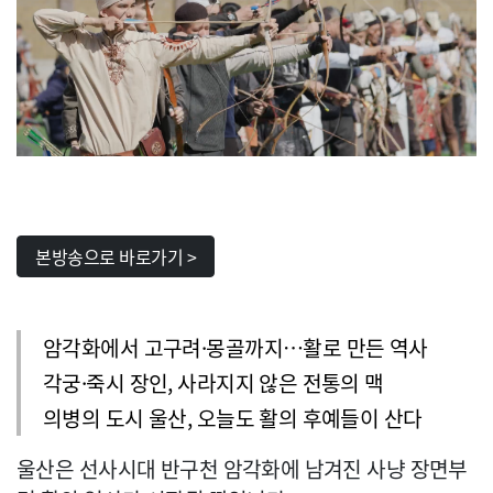
본방송으로 바로가기 >
암각화에서 고구려·몽골까지…활로 만든 역사
각궁·죽시 장인, 사라지지 않은 전통의 맥
의병의 도시 울산, 오늘도 활의 후예들이 산다
울산은 선사시대 반구천 암각화에 남겨진 사냥 장면부