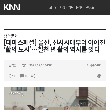
로그인
시청자 제보
온에어
편성표
생활문화
[테마스페셜] 울산, 선사시대부터 이어진
‘활의 도시’…칠천 년 활의 역사를 잇다
임택동
입력 : 2025.12.15 14:06
조회수 : 480
0
0