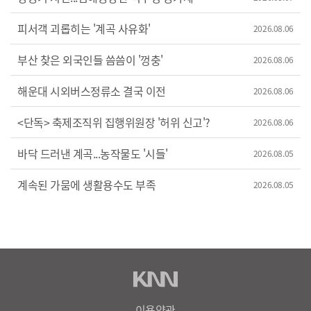
피서객 괴롭히는 '계곡 사유화'
2026.08.06
부산 찾은 외국인들 씀씀이 '껑충'
2026.08.06
해운대 시외버스정류소 결국 이전
2026.08.06
<단독> 축제조직위 집행위원장 '허위 신고'?
2026.08.06
바닥 드러낸 계곡...농작물도 '시들'
2026.08.05
계속된 가뭄에 생활용수도 부족
2026.08.05
이용약관