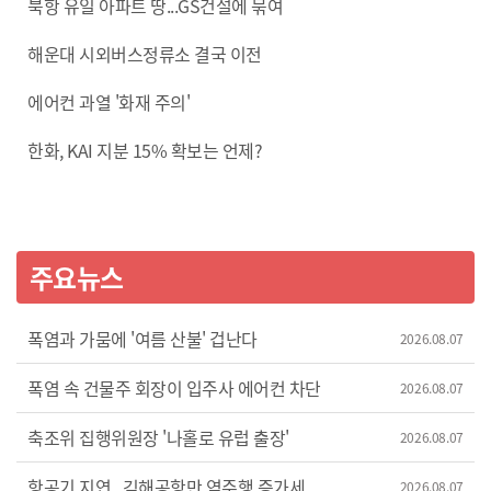
북항 유일 아파트 땅...GS건설에 묶여
해운대 시외버스정류소 결국 이전
에어컨 과열 '화재 주의'
한화, KAI 지분 15% 확보는 언제?
주요뉴스
폭염과 가뭄에 '여름 산불' 겁난다
2026.08.07
폭염 속 건물주 회장이 입주사 에어컨 차단
2026.08.07
축조위 집행위원장 '나홀로 유럽 출장'
2026.08.07
항공기 지연...김해공항만 역주행 증가세
2026.08.07