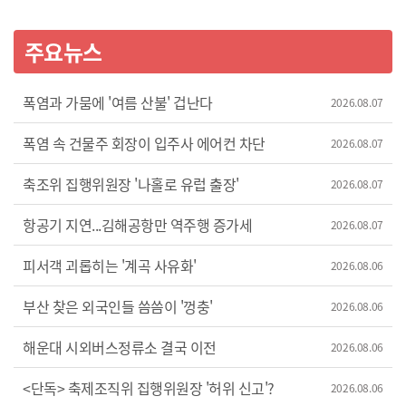
주요뉴스
폭염과 가뭄에 '여름 산불' 겁난다
2026.08.07
폭염 속 건물주 회장이 입주사 에어컨 차단
2026.08.07
축조위 집행위원장 '나홀로 유럽 출장'
2026.08.07
항공기 지연...김해공항만 역주행 증가세
2026.08.07
피서객 괴롭히는 '계곡 사유화'
2026.08.06
부산 찾은 외국인들 씀씀이 '껑충'
2026.08.06
해운대 시외버스정류소 결국 이전
2026.08.06
<단독> 축제조직위 집행위원장 '허위 신고'?
2026.08.06