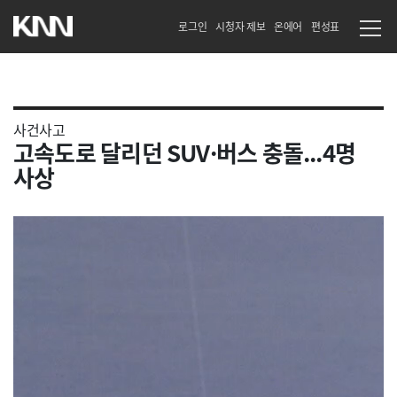
로그인
시청자 제보
온에어
편성표
사건사고
고속도로 달리던 SUV·버스 충돌...4명
사상