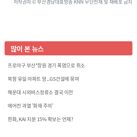
저작권자 © 부산경남대표방송 KNN 무단전재 및 재배포 금지
많이 본 뉴스
프로야구 부산*창원 경기 폭염으로 취소
북항 유일 아파트 땅...GS건설에 묶여
해운대 시외버스정류소 결국 이전
에어컨 과열 '화재 주의'
한화, KAI 지분 15% 확보는 언제?