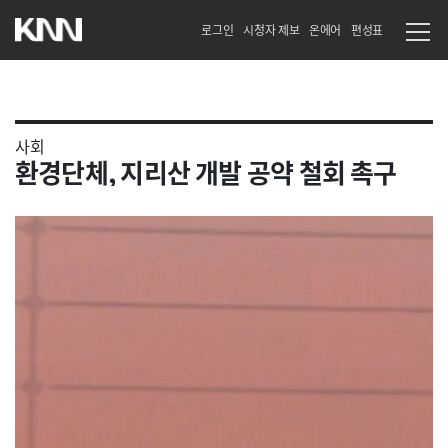
로그인
시청자 제보
온에어
편성표
사회
환경단체, 지리산 개발 공약 철회 촉구