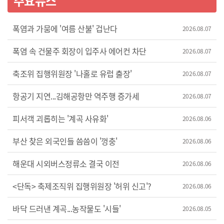
주요뉴스
폭염과 가뭄에 '여름 산불' 겁난다
2026.08.07
폭염 속 건물주 회장이 입주사 에어컨 차단
2026.08.07
축조위 집행위원장 '나홀로 유럽 출장'
2026.08.07
항공기 지연...김해공항만 역주행 증가세
2026.08.07
피서객 괴롭히는 '계곡 사유화'
2026.08.06
부산 찾은 외국인들 씀씀이 '껑충'
2026.08.06
해운대 시외버스정류소 결국 이전
2026.08.06
<단독> 축제조직위 집행위원장 '허위 신고'?
2026.08.06
바닥 드러낸 계곡...농작물도 '시들'
2026.08.05