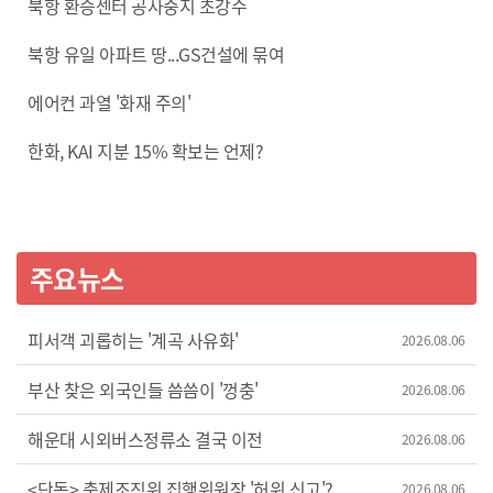
북항 환승센터 공사중지 초강수
북항 유일 아파트 땅...GS건설에 묶여
에어컨 과열 '화재 주의'
한화, KAI 지분 15% 확보는 언제?
주요뉴스
피서객 괴롭히는 '계곡 사유화'
2026.08.06
부산 찾은 외국인들 씀씀이 '껑충'
2026.08.06
해운대 시외버스정류소 결국 이전
2026.08.06
<단독> 축제조직위 집행위원장 '허위 신고'?
2026.08.06