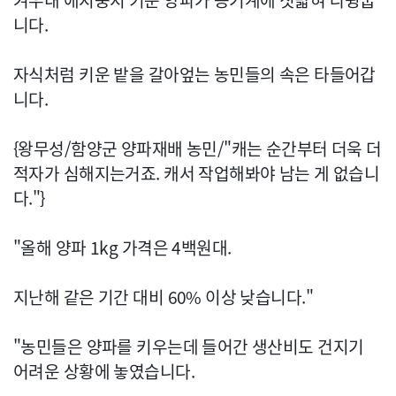
겨우내 애지중지 키운 양파가 농기계에 짓밟혀 나뒹굽
니다.
자식처럼 키운 밭을 갈아엎는 농민들의 속은 타들어갑
니다.
{왕무성/함양군 양파재배 농민/"캐는 순간부터 더욱 더
적자가 심해지는거죠. 캐서 작업해봐야 남는 게 없습니
다."}
"올해 양파 1kg 가격은 4백원대.
지난해 같은 기간 대비 60% 이상 낮습니다."
"농민들은 양파를 키우는데 들어간 생산비도 건지기
어려운 상황에 놓였습니다.