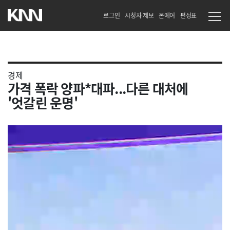
로그인
시청자 제보
온에어
편성표
경제
가격 폭락 양파*대파...다른 대처에
'엇갈린 운명'