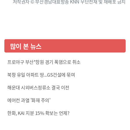
저작권자 © 부산경남대표방송 KNN 무단전재 및 재배포 금지
많이 본 뉴스
프로야구 부산*창원 경기 폭염으로 취소
북항 유일 아파트 땅...GS건설에 묶여
해운대 시외버스정류소 결국 이전
에어컨 과열 '화재 주의'
한화, KAI 지분 15% 확보는 언제?