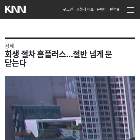
로그인
시청자 제보
온에어
편성표
경제
회생 절차 홈플러스...절반 넘게 문
닫는다