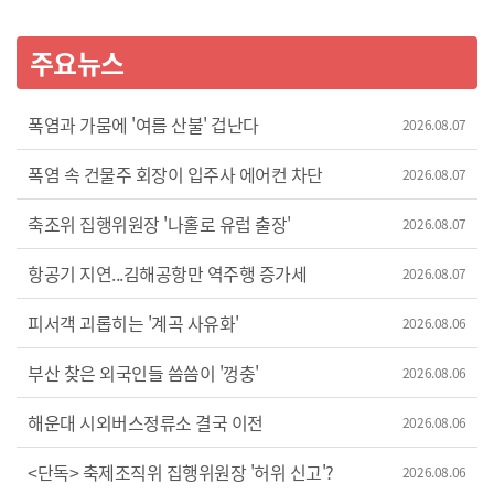
주요뉴스
폭염과 가뭄에 '여름 산불' 겁난다
2026.08.07
폭염 속 건물주 회장이 입주사 에어컨 차단
2026.08.07
축조위 집행위원장 '나홀로 유럽 출장'
2026.08.07
항공기 지연...김해공항만 역주행 증가세
2026.08.07
피서객 괴롭히는 '계곡 사유화'
2026.08.06
부산 찾은 외국인들 씀씀이 '껑충'
2026.08.06
해운대 시외버스정류소 결국 이전
2026.08.06
<단독> 축제조직위 집행위원장 '허위 신고'?
2026.08.06