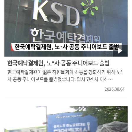
나옵니다. {강정규/동아대학교 부동산대학원 원장/"심리적인
위축 상태가 지금보다 더 가해지면서 현재도 침체되어져 있는
부동산 시장이 거래량, 가격 모두에서 더욱 침체의 늪으로 빠질
가능성이 커져 있다라고 생각이 들고 있기 때문에..."}
선호지역을 제외하면 부산경남 대부분 지역에서 미분양
주택이 쌓이고 거래도 위축된 상황입니다. 이런 가운데
다주택자의 보유 부담까지 커질 경우, 부동산 시장을 또 한번
왜곡시킬 수 있다는 지적입니다. "전문가들은 서울과 지방의
시장 상황이 다른 만큼, 지역별 특성을 반영한 보완책이
한국예탁결제원, 노*사 공동 주니어보드 출범
필요하다고 지적합니다. knn 김동환입니다." 영상취재 전재현
한국예탁결제원이 젊은 직원들과의 소통을 강화하기 위해 노*
영상편집 김민지
사 공동 주니어보드를 출범했습니다. 입사 7년 차 이하
직원으로 구성된 주니어보드는 근무환경 개선과
2026.08.04
전자주주총회, 디지털자산 등 주요 사업에 젊은 세대의 의견을
반영하는 역할을 맡습니다. 예탁결제원은 주니어보드의
제안이 실제 경영과 조직문화 개선으로 이어질 수 있도록
지원할 계획입니다.