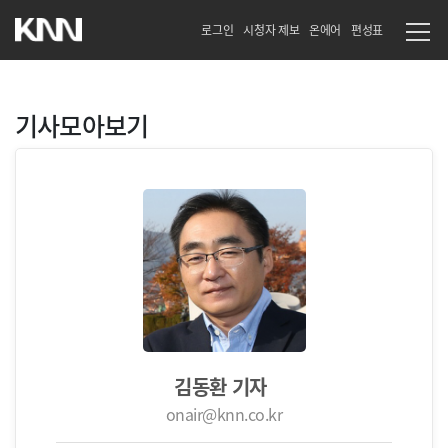
로그인
시청자 제보
온에어
편성표
기사모아보기
김동환 기자
onair@knn.co.kr