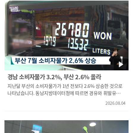
김동환 기자가 보도합니다. <기자> 정부의 부동산 세제
개편안의 핵심은 30억원 이상 고가주택 소유자에 대한 단계별
종부세 강화입니다. {조만희/재정경제부 세제실장/"일정 가액
이상의 주택은 과세형평을 제고하고, 비거주 다주택에
대해서는 보유세를 정상화를 해서 투자 투기 수요를 좀
억제하자는 이런 종합적인 목표를..."} 20억에서 30억원 구간
주택은 오히려 세 부담이 줄어드는 반면 다주택자에 대한
종부세는 강화됩니다. 지역에서는 반발이 나오고 있습니다.
수도권 사는 시가 20억원대 후반 아파트 소유자는 세 부담이
주는데 지역에 수억원대 아파트 몇채를 가진 사람은 오히려 세
부담이 커지기 때문입니다. "공시가격 합계 10억 원인 주택
경남 소비자물가 3.2%, 부산 2.6% 올라
3채를 보유한 경우, 현재는 종부세가 약 30만 수준이지만, 개편
지난달 부산의 소비자물가가 1년 전보다 2.6% 상승한 것으로
후에는 실거주 주택이 5억원일 경우 약 140만원, 3억원일
나타났습니다. 동남지방데이터청에 따르면 경유와 휘발유
경우에는 250만원 안팎까지 늘어날 수 있습니다." {박성일/
가격이 각각 22.1%와 12.8% 오르는 등 장바구니 물가를
세무법인 한영 대표세무사/암묵적으로는 주택 수가 아니고
2026.08.04
나타내는 생활물가지수도 1년 전보다 2.2% 상승했습니다.
가액으로 해서 공평하게 했다라고 하지만 기본 공제 금액이
경남은 소비자물가지수와 생활물가지수 모두 지난해 같은
달라져서 실질적으로 지역에 있는 주택 소유자들이 불이익을
기간 보다 3.2% 오른 것으로 나타났습니다.
받게 되는 겁니다."} 정부가 지역 사정을 모르거나 혹은 정책
결정과정에서 지역은 안중에 없기 때문이라는 지적이