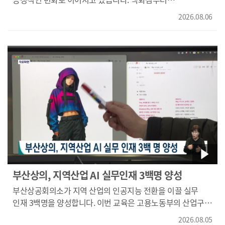
골목상권까지 실제로 외국인 소비가 크게 확대된 것으로
2026.08.06
나타났습니다. 김동환 기자가 보도합니다. <기자> 외국인
관광객들이 즐겨 찾는 대표 관광지 가운데 하나인 부산 남포동!
점심시간 인근 식당가에서도 외국인들의 모습을 쉽게 볼 수
있습니다. 외국인들이 나온 음식과 함께 인증샷을 남기는
모습도 익숙한 모습입니다. {김영희/닭갈비 전문점
매니저/"손님이 많아요. 관광객들도 많이 오고 크루즈가
들어오면 낮에도 좀 바빠요."} 외국인 방문객이 늘면서 영어와
중국어, 러시아어 메뉴판까지 마련했습니다. {이얀/
대만관광객/"(부산은)아름다운 경치도 즐길 수 있고 음식도
있어서 모두 놀 수 있고 즐거워요,,"} 올해 상반기 부산을
방문한 외국인은 242만 명을 넘어서며, 지난해 같은 기간보다
43.9% 증가했습니다. 관광객들의 씀씀이도 커졌습니다.
관광객 지출액은 5천9백억 원으로 63% 늘어 전국 평균 증가율
부산상의, 지역산업 AI 실무인재 3백명 양성
보다 높습니다. 외국인 소비 증가는 대형 유통시설에서도
부산상공회의소가 지역 산업의 인공지능 전환을 이끌 실무
나타났습니다. 올해 1월부터 7월까지 롯데백화점 부산본점의
인재 3백명을 양성합니다. 이번 교육은 고용노동부의 산업구조
외국인 매출은 지난해보다 160%, 동부산점은 180%
변화 대응 특화훈련 사업으로, AI를 활용한 영상 콘텐츠 제작과
증가했습니다. {맹진환/롯데백화점 홍보과장/"한국의
2026.08.05