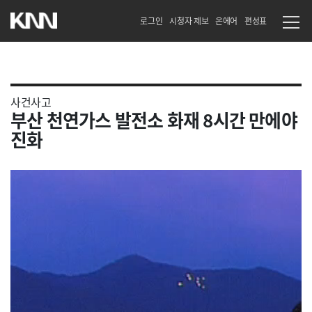
로그인
시청자 제보
온에어
편성표
사건사고
부산 천연가스 발전소 화재 8시간 만에야
진화