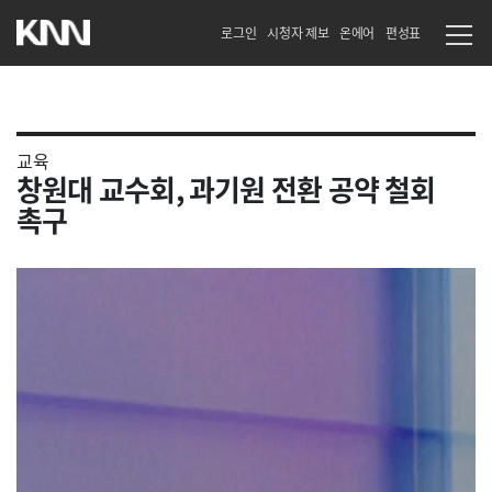
로그인
시청자 제보
온에어
편성표
교육
창원대 교수회, 과기원 전환 공약 철회
촉구