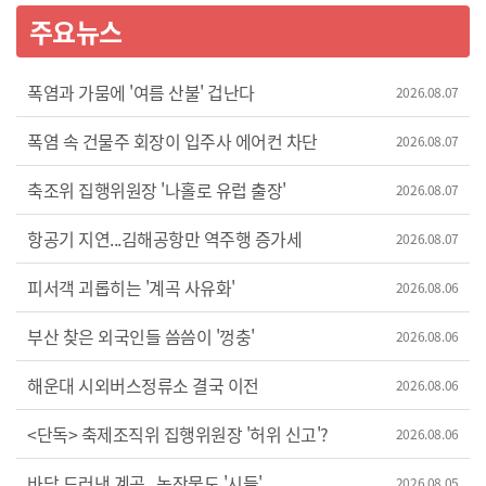
주요뉴스
폭염과 가뭄에 '여름 산불' 겁난다
2026.08.07
폭염 속 건물주 회장이 입주사 에어컨 차단
2026.08.07
축조위 집행위원장 '나홀로 유럽 출장'
2026.08.07
항공기 지연...김해공항만 역주행 증가세
2026.08.07
피서객 괴롭히는 '계곡 사유화'
2026.08.06
부산 찾은 외국인들 씀씀이 '껑충'
2026.08.06
해운대 시외버스정류소 결국 이전
2026.08.06
<단독> 축제조직위 집행위원장 '허위 신고'?
2026.08.06
바닥 드러낸 계곡...농작물도 '시들'
2026.08.05