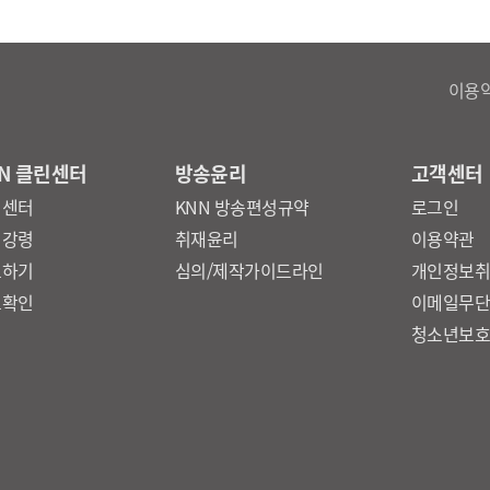
이용
N 클린센터
방송윤리
고객센터
린센터
KNN 방송편성규약
로그인
리강령
취재윤리
이용약관
보하기
심의/제작가이드라인
개인정보
보확인
이메일무
청소년보