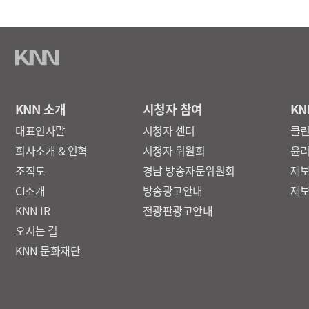
KNN 소개
시청자 참여
KN
대표인사말
시청자 센터
클
회사소개 & 연혁
시청자 위원회
윤
조직도
경남 방송자문위원회
제
CI소개
방송광고안내
제
KNN IR
전광판광고안내
오시는 길
KNN 문화재단