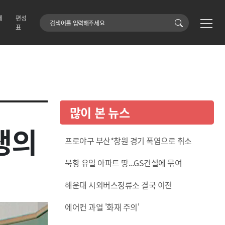
에
편성
검색어
표
많이 본 뉴스
생의
프로야구 부산*창원 경기 폭염으로 취소
북항 유일 아파트 땅...GS건설에 묶여
해운대 시외버스정류소 결국 이전
에어컨 과열 '화재 주의'