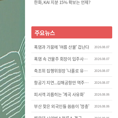
한화, KAI 지분 15% 확보는 언제?
주요뉴스
폭염과 가뭄에 '여름 산불' 겁난다
2026.08.07
폭염 속 건물주 회장이 입주사
2026.08.07
에어컨 차단
축조위 집행위원장 '나홀로 유럽
2026.08.07
출장'
항공기 지연...김해공항만 역주행
2026.08.07
증가세
피서객 괴롭히는 '계곡 사유화'
2026.08.06
부산 찾은 외국인들 씀씀이 '껑충'
2026.08.06
2026.08.06