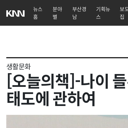
뉴스
분야
부산경
기획뉴
보
홈
별
남
스
집
생활문화
[오늘의책]-나이 
태도에 관하여