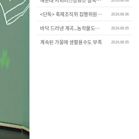
해운대 시외버스정류소 결국
이전
<단독> 축제조직위 집행위원장
2026.08.06
'허위 신고'?
바닥 드러낸 계곡...농작물도
2026.08.05
'시들'
계속된 가뭄에 생활용수도 부족
2026.08.05