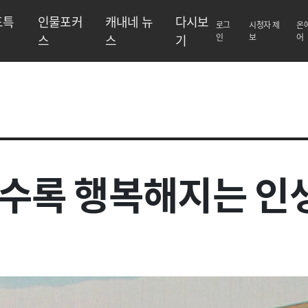
도특
인물포커
캐내네 뉴
다시보
로그
시청자 제
온
스
스
기
인
보
어
들수록 행복해지는 인