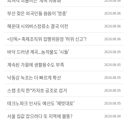
피서객 괴롭히는 '계곡 사유화'
2026.08.06
부산 찾은 외국인들 씀씀이 '껑충'
2026.08.06
해운대 시외버스정류소 결국 이전
2026.08.06
<단독> 축제조직위 집행위원장 '허위 신고'?
2026.08.06
바닥 드러낸 계곡...농작물도 '시들'
2026.08.05
계속된 가뭄에 생활용수도 부족
2026.08.05
낙동강 녹조는 더 빠르게 확산
2026.08.05
스캠 조직 한*카자흐 공조로 검거
2026.08.05
테크노파크 인사도 예산도 '제멋대로'
2026.08.05
서울 집값 잡으려다 또 지역에 불똥?
2026.08.04