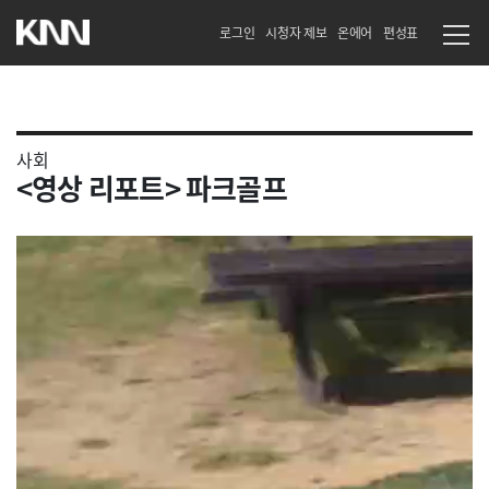
로그인
시청자 제보
온에어
편성표
사회
<영상 리포트> 파크골프