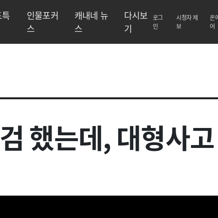
도특
인물포커
캐내네 뉴
다시보
로그
시청자 제
온
스
스
기
인
보
어
점검 했는데, 대형사고