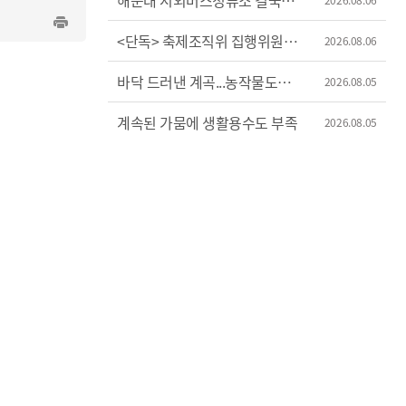
해운대 시외버스정류소 결국
이전
<단독> 축제조직위 집행위원장
2026.08.06
'허위 신고'?
바닥 드러낸 계곡...농작물도
2026.08.05
'시들'
계속된 가뭄에 생활용수도 부족
2026.08.05