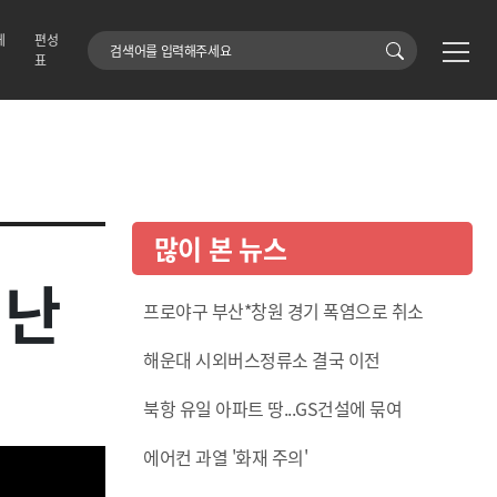
에
편성
검색어
표
많이 본 뉴스
 난
프로야구 부산*창원 경기 폭염으로 취소
해운대 시외버스정류소 결국 이전
북항 유일 아파트 땅...GS건설에 묶여
에어컨 과열 '화재 주의'