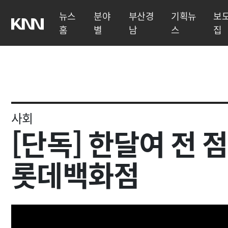
뉴스
분야
부산경
기획뉴
보
홈
별
남
스
집
사회
[단독] 한달여 전 
롯데백화점