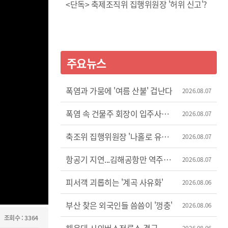
<단독> 축제조직위 집행위원장 '허위 신고'?
주요뉴스
폭염과 가뭄에 '여름 산불' 겁난다
2026.08.07
폭염 속 건물주 회장이 입주사
2026.08.07
에어컨 차단
축조위 집행위원장 '나홀로 유럽
2026.08.07
출장'
항공기 지연...김해공항만 역주행
2026.08.07
증가세
피서객 괴롭히는 '계곡 사유화'
2026.08.06
부산 찾은 외국인들 씀씀이 '껑충'
2026.08.06
조회수 : 3364
2026.08.06