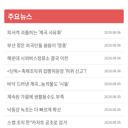
주요뉴스
피서객 괴롭히는 '계곡 사유화'
2026.08.06
부산 찾은 외국인들 씀씀이 '껑충'
2026.08.06
해운대 시외버스정류소 결국 이전
2026.08.06
<단독> 축제조직위 집행위원장 '허위 신고'?
2026.08.06
바닥 드러낸 계곡...농작물도 '시들'
2026.08.05
계속된 가뭄에 생활용수도 부족
2026.08.05
낙동강 녹조는 더 빠르게 확산
2026.08.05
스캠 조직 한*카자흐 공조로 검거
2026.08.05