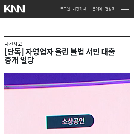
로그인
시청자 제보
온에어
편성표
사건사고
[단독] 자영업자 울린 불법 서민 대출
중개 일당