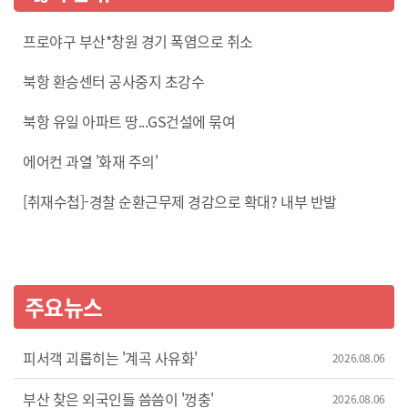
프로야구 부산*창원 경기 폭염으로 취소
북항 환승센터 공사중지 초강수
북항 유일 아파트 땅...GS건설에 묶여
에어컨 과열 '화재 주의'
[취재수첩]-경찰 순환근무제 경감으로 확대? 내부 반발
주요뉴스
피서객 괴롭히는 '계곡 사유화'
2026.08.06
부산 찾은 외국인들 씀씀이 '껑충'
2026.08.06