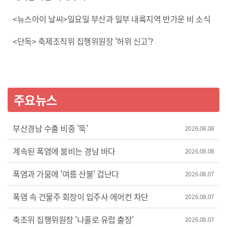
<뉴스아이 날씨>일요일 부산과 일부 내륙지역 반가운 비 소식
<단독> 축제조직위 집행위원장 '허위 신고'?
주요뉴스
부산경남 수출 비중 '뚝'
2026.08.08
계속된 폭염에 붐비는 경남 바다
2026.08.08
폭염과 가뭄에 '여름 산불' 겁난다
2026.08.07
폭염 속 건물주 회장이 입주사 에어컨 차단
2026.08.07
축조위 집행위원장 '나홀로 유럽 출장'
2026.08.07