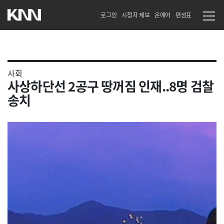
로그인
시청자 제보
온에어
편성표
사회
사상하단선 2공구 땅꺼짐 인재..8명 검찰
송치