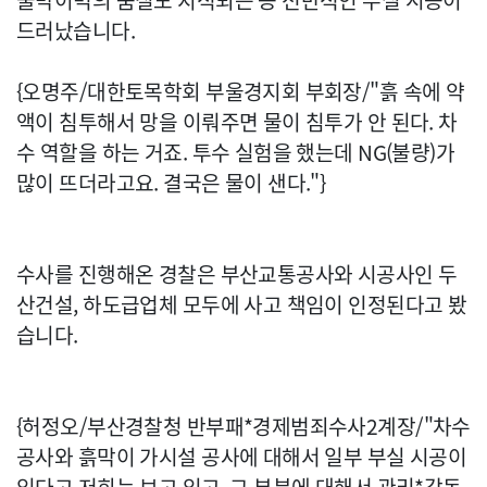
물막이벽의 품질도 지적되는 등 전반적인 부실 시공이
드러났습니다.
{오명주/대한토목학회 부울경지회 부회장/"흙 속에 약
액이 침투해서 망을 이뤄주면 물이 침투가 안 된다. 차
수 역할을 하는 거죠. 투수 실험을 했는데 NG(불량)가
많이 뜨더라고요. 결국은 물이 샌다."}
수사를 진행해온 경찰은 부산교통공사와 시공사인 두
산건설, 하도급업체 모두에 사고 책임이 인정된다고 봤
습니다.
{허정오/부산경찰청 반부패*경제범죄수사2계장/"차수
공사와 흙막이 가시설 공사에 대해서 일부 부실 시공이