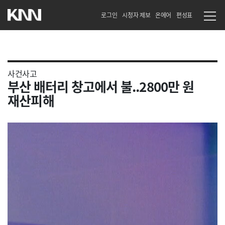
로그인
시청자 제보
온에어
편성표
사건사고
부산 배터리 창고에서 불..2800만 원
재산피해