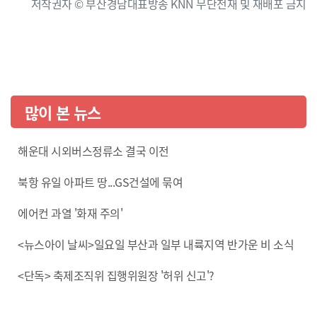
저작권자 © 부산경남대표방송 KNN 무단전재 및 재배포 금지
많이 본 뉴스
해운대 시외버스정류소 결국 이전
북항 유일 아파트 땅...GS건설에 묶여
에어컨 과열 '화재 주의'
<뉴스아이 날씨>일요일 부산과 일부 내륙지역 반가운 비 소식
<단독> 축제조직위 집행위원장 '허위 신고'?