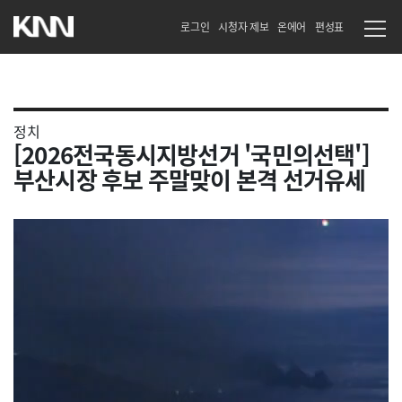
로그인
시청자 제보
온에어
편성표
정치
[2026전국동시지방선거 '국민의선택']
부산시장 후보 주말맞이 본격 선거유세