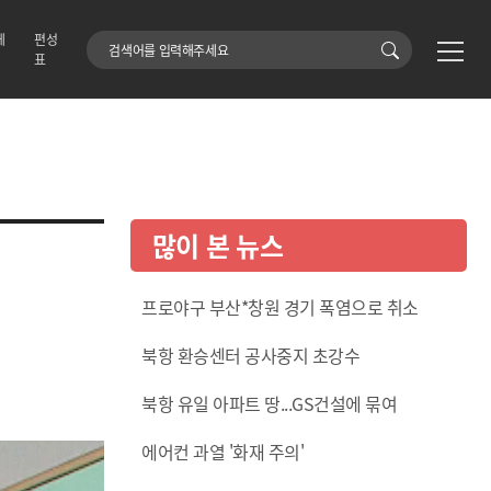
에
편성
검색어
표
많이 본 뉴스
프로야구 부산*창원 경기 폭염으로 취소
북항 환승센터 공사중지 초강수
북항 유일 아파트 땅...GS건설에 묶여
에어컨 과열 '화재 주의'