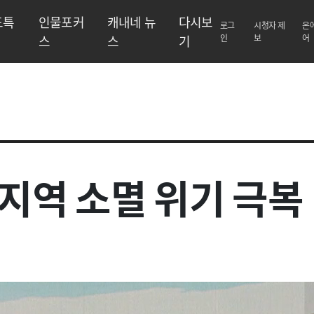
도특
인물포커
캐내네 뉴
다시보
로그
시청자 제
온
스
스
기
인
보
어
, 지역 소멸 위기 극복