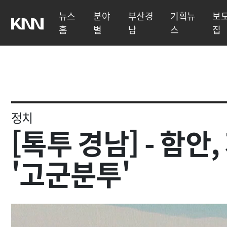
뉴스
분야
부산경
기획뉴
보
홈
별
남
스
집
정치
[톡투 경남] - 함안
'고군분투'