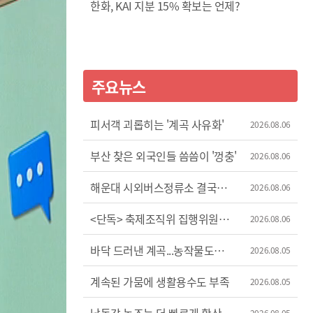
한화, KAI 지분 15% 확보는 언제?
주요뉴스
피서객 괴롭히는 '계곡 사유화'
2026.08.06
부산 찾은 외국인들 씀씀이 '껑충'
2026.08.06
해운대 시외버스정류소 결국
2026.08.06
이전
<단독> 축제조직위 집행위원장
2026.08.06
'허위 신고'?
바닥 드러낸 계곡...농작물도
2026.08.05
'시들'
계속된 가뭄에 생활용수도 부족
2026.08.05
2026.08.05