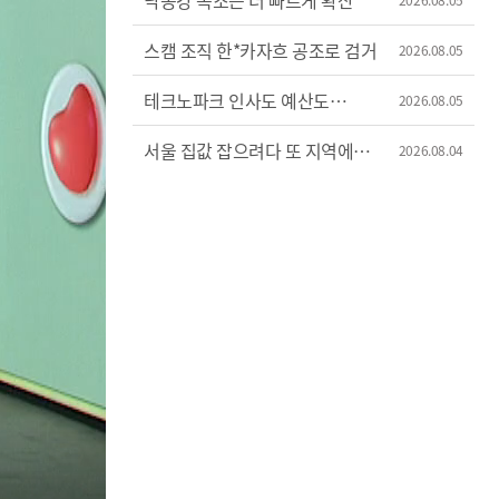
낙동강 녹조는 더 빠르게 확산
스캠 조직 한*카자흐 공조로 검거
2026.08.05
테크노파크 인사도 예산도
2026.08.05
'제멋대로'
서울 집값 잡으려다 또 지역에
2026.08.04
불똥?