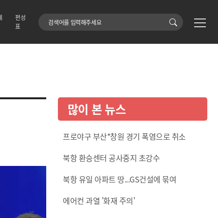
에
편성
검색어
표
많이 본 뉴스
프로야구 부산*창원 경기 폭염으로 취소
북항 환승센터 공사중지 초강수
북항 유일 아파트 땅...GS건설에 묶여
에어컨 과열 '화재 주의'