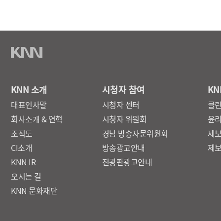
KNN 소개
시청자 참여
KN
대표인사말
시청자 센터
클
회사소개 & 연혁
시청자 위원회
윤
조직도
경남 방송자문위원회
제
CI소개
방송광고안내
제
KNN IR
전광판광고안내
오시는 길
KNN 문화재단