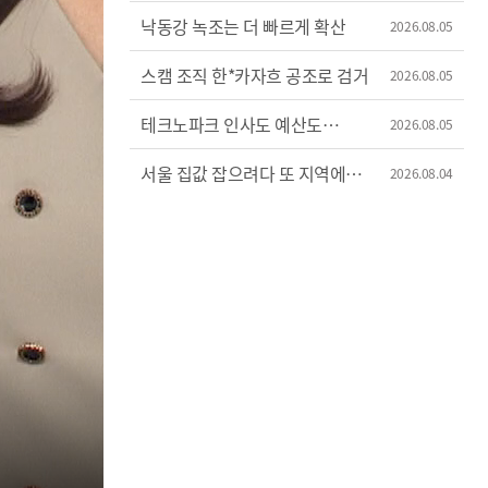
낙동강 녹조는 더 빠르게 확산
2026.08.05
스캠 조직 한*카자흐 공조로 검거
2026.08.05
테크노파크 인사도 예산도
2026.08.05
'제멋대로'
서울 집값 잡으려다 또 지역에
2026.08.04
불똥?