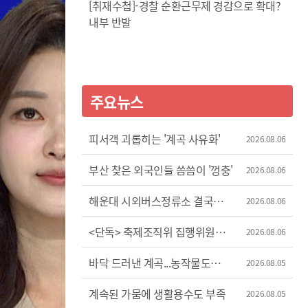
[취재수첩]-경찰 순환근무제 경감으로 확대?
내부 반발
주요뉴스
피서객 괴롭히는 '계곡 사유화'
2026.08.06
부산 찾은 외국인들 씀씀이 '껑충'
2026.08.06
해운대 시외버스정류소 결국
2026.08.06
이전
<단독> 축제조직위 집행위원장
2026.08.06
'허위 신고'?
바닥 드러낸 계곡...농작물도
2026.08.05
'시들'
계속된 가뭄에 생활용수도 부족
2026.08.05