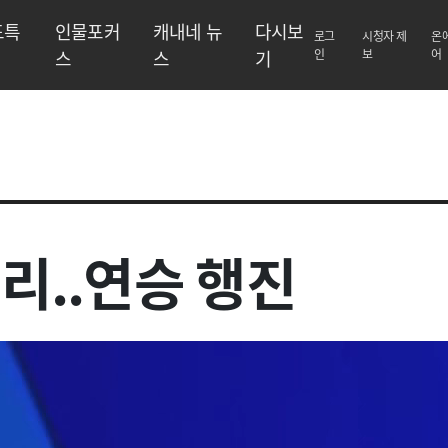
도특
인물포커
캐내네 뉴
다시보
로그
시청자 제
온
스
스
기
인
보
어
리..연승 행진