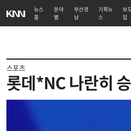
뉴스
분야
부산경
기획뉴
보
홈
별
남
스
집
스포츠
롯데*NC 나란히 승