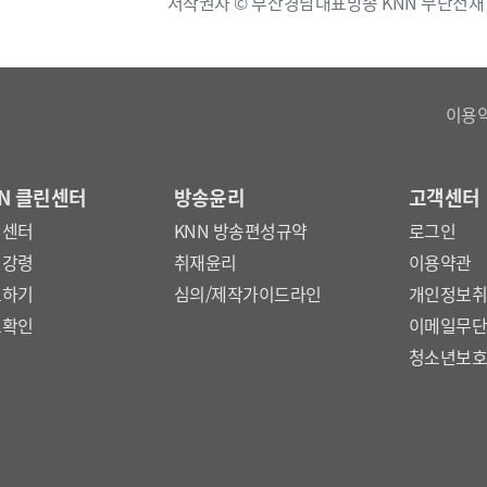
저작권자 © 부산경남대표방송 KNN 무단전재
이용
N 클린센터
방송윤리
고객센터
린센터
KNN 방송편성규약
로그인
리강령
취재윤리
이용약관
보하기
심의/제작가이드라인
개인정보
보확인
이메일무
청소년보