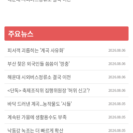
주요뉴스
피서객 괴롭히는 '계곡 사유화'
2026.08.06
부산 찾은 외국인들 씀씀이 '껑충'
2026.08.06
해운대 시외버스정류소 결국 이전
2026.08.06
<단독> 축제조직위 집행위원장 '허위 신고'?
2026.08.06
바닥 드러낸 계곡...농작물도 '시들'
2026.08.05
계속된 가뭄에 생활용수도 부족
2026.08.05
낙동강 녹조는 더 빠르게 확산
2026.08.05