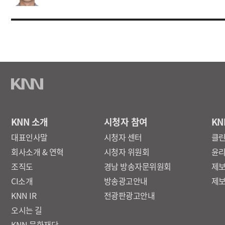
KNN 소개
시청자 참여
KN
대표인사말
시청자 센터
클
회사소개 & 연혁
시청자 위원회
윤
조직도
경남 방송자문위원회
제
CI소개
방송광고안내
제
KNN IR
전광판광고안내
오시는 길
KNN 문화재단