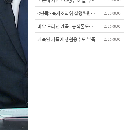
해운대 시외버스정류소 결국
이전
<단독> 축제조직위 집행위원장
2026.08.06
'허위 신고'?
바닥 드러낸 계곡...농작물도
2026.08.05
'시들'
계속된 가뭄에 생활용수도 부족
2026.08.05