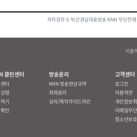
저작권자 © 부산경남대표방송 KNN 무단전재
이용
N 클린센터
방송윤리
고객센터
린센터
KNN 방송편성규약
로그인
리강령
취재윤리
이용약관
보하기
심의/제작가이드라인
개인정보
보확인
이메일무
청소년보