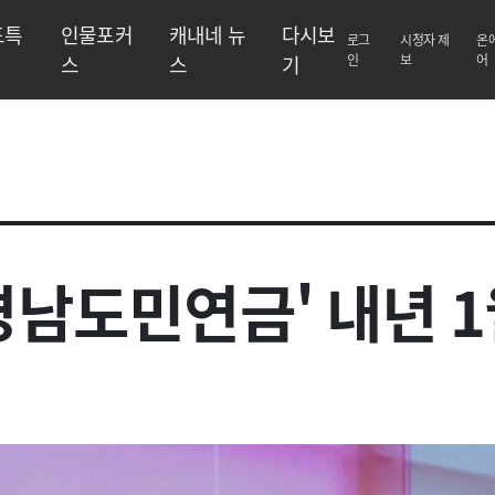
도특
인물포커
캐내네 뉴
다시보
로그
시청자 제
온
스
스
기
인
보
어
경남도민연금' 내년 