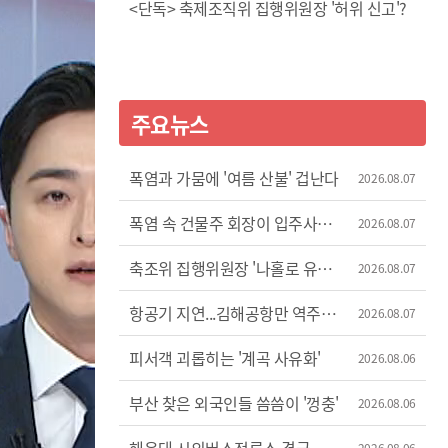
<단독> 축제조직위 집행위원장 '허위 신고'?
주요뉴스
폭염과 가뭄에 '여름 산불' 겁난다
2026.08.07
폭염 속 건물주 회장이 입주사
2026.08.07
에어컨 차단
축조위 집행위원장 '나홀로 유럽
2026.08.07
출장'
항공기 지연...김해공항만 역주행
2026.08.07
증가세
피서객 괴롭히는 '계곡 사유화'
2026.08.06
부산 찾은 외국인들 씀씀이 '껑충'
2026.08.06
2026.08.06