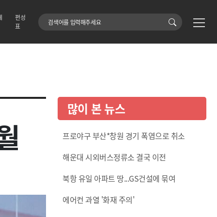
에
편성
검색어
표
많이 본 뉴스
1월
프로야구 부산*창원 경기 폭염으로 취소
해운대 시외버스정류소 결국 이전
북항 유일 아파트 땅...GS건설에 묶여
에어컨 과열 '화재 주의'