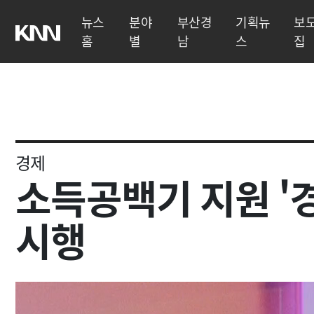
뉴스
분야
부산경
기획뉴
보
홈
별
남
스
집
경제
소득공백기 지원 '
시행