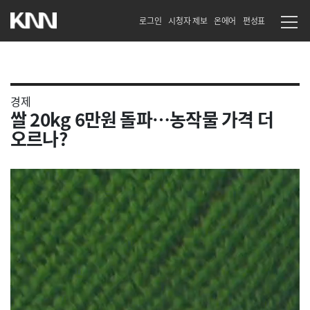
로그인
시청자 제보
온에어
편성표
경제
쌀 20kg 6만원 돌파…농작물 가격 더
오르나?