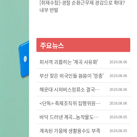
[취재수첩]-경찰 순환근무제 경감으로 확대?
내부 반발
주요뉴스
피서객 괴롭히는 '계곡 사유화'
2026.08.06
부산 찾은 외국인들 씀씀이 '껑충'
2026.08.06
해운대 시외버스정류소 결국
2026.08.06
이전
<단독> 축제조직위 집행위원장
2026.08.06
'허위 신고'?
바닥 드러낸 계곡...농작물도
2026.08.05
'시들'
계속된 가뭄에 생활용수도 부족
2026.08.05