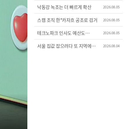
낙동강 녹조는 더 빠르게 확산
2026.08.05
스캠 조직 한*카자흐 공조로 검거
2026.08.05
테크노파크 인사도 예산도
2026.08.05
'제멋대로'
서울 집값 잡으려다 또 지역에
2026.08.04
불똥?