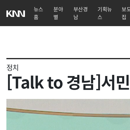
뉴스
분야
부산경
기획뉴
보
홈
별
남
스
집
정치
[Talk to 경남]