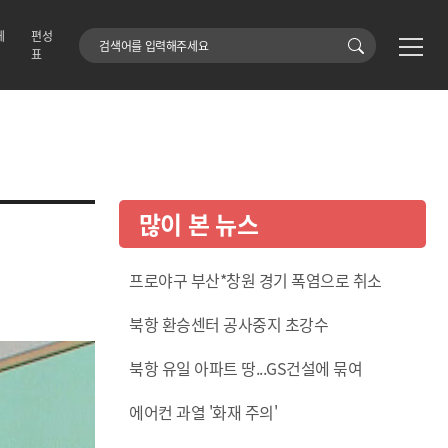
에
편성
검색어
표
많이 본 뉴스
프로야구 부산*창원 경기 폭염으로 취소
북항 환승센터 공사중지 초강수
북항 유일 아파트 땅...GS건설에 묶여
에어컨 과열 '화재 주의'