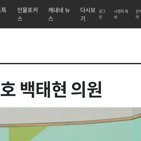
도특
인물포커
캐내네 뉴
다시보
로그
시청자 제
온
스
스
기
인
보
어
서민호 백태현 의원