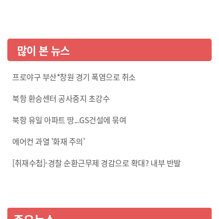
많이 본 뉴스
프로야구 부산*창원 경기 폭염으로 취소
북항 환승센터 공사중지 초강수
북항 유일 아파트 땅...GS건설에 묶여
에어컨 과열 '화재 주의'
[취재수첩]-경찰 순환근무제 경감으로 확대? 내부 반발