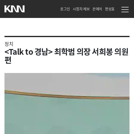
로그인
시청자 제보
온에어
편성표
정치
<Talk to 경남> 최학범 의장 서희봉 의원
편