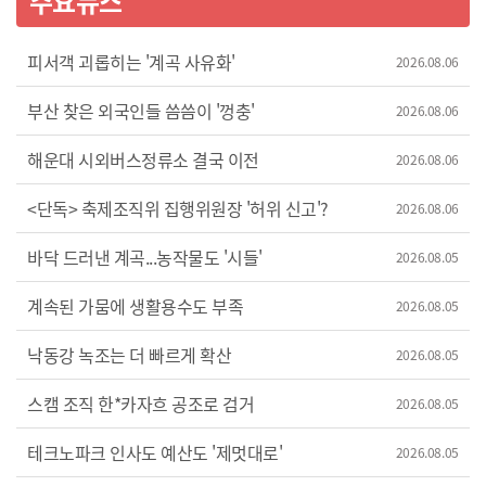
주요뉴스
피서객 괴롭히는 '계곡 사유화'
2026.08.06
부산 찾은 외국인들 씀씀이 '껑충'
2026.08.06
해운대 시외버스정류소 결국 이전
2026.08.06
<단독> 축제조직위 집행위원장 '허위 신고'?
2026.08.06
바닥 드러낸 계곡...농작물도 '시들'
2026.08.05
계속된 가뭄에 생활용수도 부족
2026.08.05
낙동강 녹조는 더 빠르게 확산
2026.08.05
스캠 조직 한*카자흐 공조로 검거
2026.08.05
테크노파크 인사도 예산도 '제멋대로'
2026.08.05