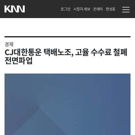
로그인
시청자 제보
온에어
편성표
경제
CJ대한통운 택배노조, 고율 수수료 철폐
전면파업