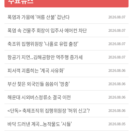
주요뉴스
폭염과 가뭄에 '여름 산불' 겁난다
2026.08.07
폭염 속 건물주 회장이 입주사 에어컨 차단
2026.08.07
축조위 집행위원장 '나홀로 유럽 출장'
2026.08.07
항공기 지연...김해공항만 역주행 증가세
2026.08.07
피서객 괴롭히는 '계곡 사유화'
2026.08.06
부산 찾은 외국인들 씀씀이 '껑충'
2026.08.06
해운대 시외버스정류소 결국 이전
2026.08.06
<단독> 축제조직위 집행위원장 '허위 신고'?
2026.08.06
바닥 드러낸 계곡...농작물도 '시들'
2026.08.05