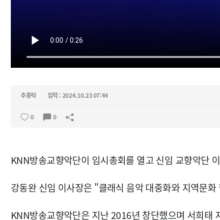
추종탁
입력 : 2024.10.23 07:44
0
0
KNN방송교향악단이 임시총회를 열고 신임 교향악단 
강동완 신임 이사장은 "클래식 음악 대중화와 지역문화 
KNN방송교향악단은 지난 2016년 창단했으며 서희태