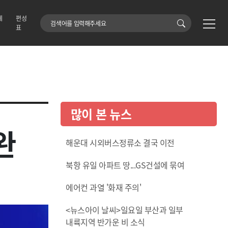
에
편성
검색어
표
많이 본 뉴스
완
해운대 시외버스정류소 결국 이전
북항 유일 아파트 땅...GS건설에 묶여
에어컨 과열 '화재 주의'
<뉴스아이 날씨>일요일 부산과 일부
내륙지역 반가운 비 소식