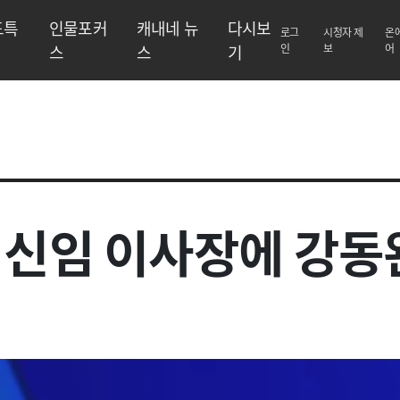
도특
인물포커
캐내네 뉴
다시보
로그
시청자 제
온
스
스
기
인
보
어
 신임 이사장에 강동