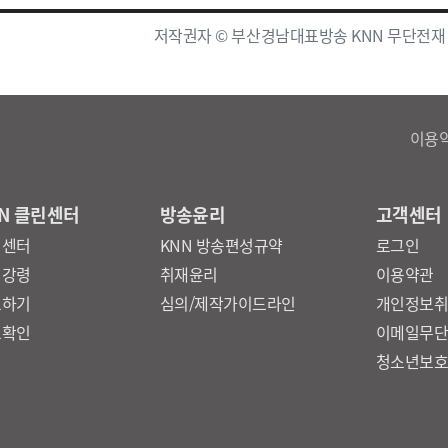
저작권자 © 부산경남대표방송 KNN 무단전재
이용
N 클린센터
방송윤리
고객센터
린센터
KNN 방송편성규약
로그인
리강령
취재윤리
이용약관
보하기
심의/제작가이드라인
개인정보
보확인
이메일무
청소년보