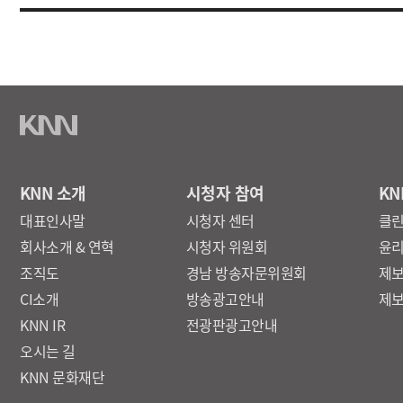
KNN 소개
시청자 참여
KN
대표인사말
시청자 센터
클
회사소개 & 연혁
시청자 위원회
윤
조직도
경남 방송자문위원회
제
CI소개
방송광고안내
제
KNN IR
전광판광고안내
오시는 길
KNN 문화재단