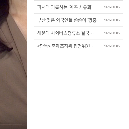
증가세
피서객 괴롭히는 '계곡 사유화'
2026.08.06
부산 찾은 외국인들 씀씀이 '껑충'
2026.08.06
해운대 시외버스정류소 결국
2026.08.06
이전
<단독> 축제조직위 집행위원장
2026.08.06
'허위 신고'?