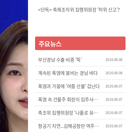
<단독> 축제조직위 집행위원장 '허위 신고'?
주요뉴스
부산경남 수출 비중 '뚝'
2026.08.08
계속된 폭염에 붐비는 경남 바다
2026.08.08
폭염과 가뭄에 '여름 산불' 겁난다
2026.08.07
폭염 속 건물주 회장이 입주사
2026.08.07
에어컨 차단
축조위 집행위원장 '나홀로 유럽
2026.08.07
출장'
항공기 지연...김해공항만 역주행
2026.08.07