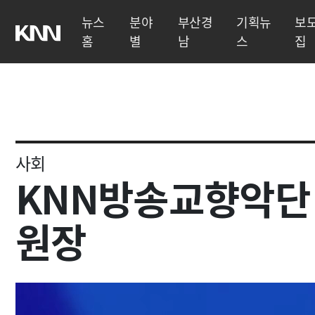
뉴스
분야
부산경
기획뉴
보
홈
별
남
스
집
사회
KNN방송교향악단
원장