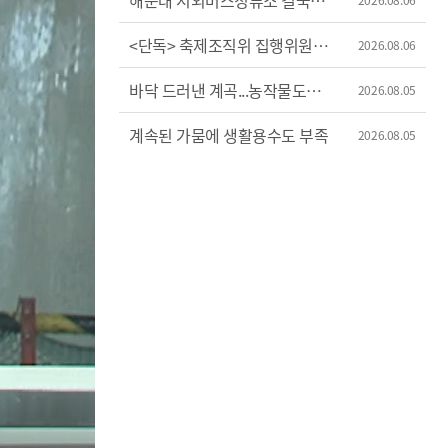
해운대 시외버스정류소 결국
이전
<단독> 축제조직위 집행위원장
2026.08.06
'허위 신고'?
바닥 드러낸 계곡...농작물도
2026.08.05
'시들'
계속된 가뭄에 생활용수도 부족
2026.08.05