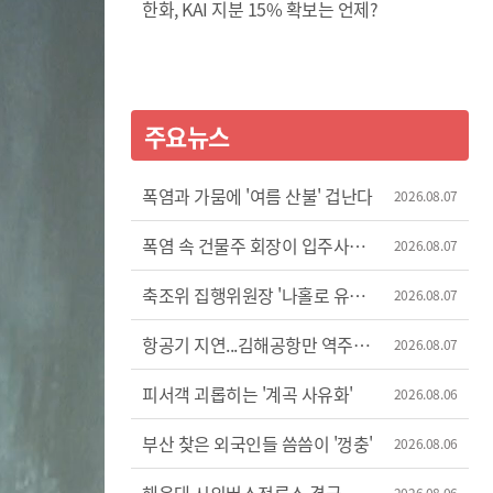
한화, KAI 지분 15% 확보는 언제?
주요뉴스
폭염과 가뭄에 '여름 산불' 겁난다
2026.08.07
폭염 속 건물주 회장이 입주사
2026.08.07
에어컨 차단
축조위 집행위원장 '나홀로 유럽
2026.08.07
출장'
항공기 지연...김해공항만 역주행
2026.08.07
증가세
피서객 괴롭히는 '계곡 사유화'
2026.08.06
부산 찾은 외국인들 씀씀이 '껑충'
2026.08.06
2026.08.06