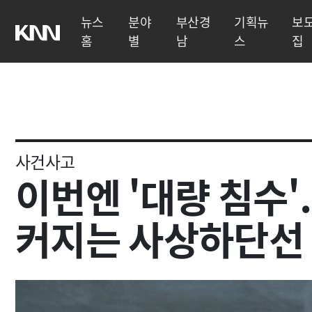
뉴스
분야
부산경
기획뉴
보
홈
별
남
스
집
사건사고
이번엔 '대량 침수'
커지는 사상하단선