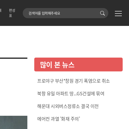
에
편성
검색어
표
많이 본 뉴스
프로야구 부산*창원 경기 폭염으로 취소
북항 유일 아파트 땅...GS건설에 묶여
해운대 시외버스정류소 결국 이전
에어컨 과열 '화재 주의'