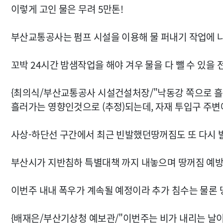
이렇게 고인 물은 무려 5만톤!
부산교통공사는 펌프 시설을 이용해 물 퍼내기 작업에 
꼬박 24시간 밤샘작업을 해야 겨우 물을 다 뺄 수 있을 
{최의식/부산교통공사 시설건설처장/"낙동강 쪽으로 흘러
흘러가는 영향인것으로 (추정)되는데, 자재 투입구 주변에
사상-하단선 구간에서 최근 빈발했던땅꺼짐도 또 다시 
부산시가 지반침하 특별대책 까지 내놓으며 땅꺼짐 예방
이번주 내내 폭우가 계속될 예정이라 추가 침수는 물론 
{배재은/부산기상청 예보관/"이번주는 비가 내리는 날이