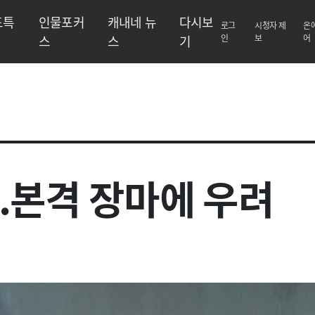
도특
인물포커
캐내네 뉴
다시보
로그
시청자 제
온
스
스
기
인
보
어
..본격 장마에 우려