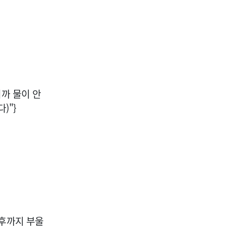
까 물이 안
)"}
오후까지 부울