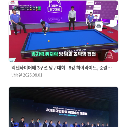
넥센타이어배 3쿠션 당구대회 - 8강 하이라이트, 준결승
(1경기)
방송일
2026.08.01