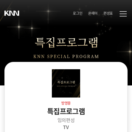
로그인
온에어
편성표
방영중
특집프로그램
임의편성
TV